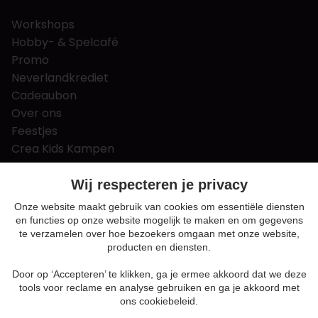
Workshops
Hobby- & Spelcafé
Promo
Neverlandkrediet
Cadeaubon
Over ons
Feestjes
Crea Kids Kampen
FAQ
Tips & tricks
Wij respecteren je privacy
Contact
Onze website maakt gebruik van cookies om essentiële diensten
en functies op onze website mogelijk te maken en om gegevens
Nieuws & Vacatures
te verzamelen over hoe bezoekers omgaan met onze website,
producten en diensten.
Door op ‘Accepteren’ te klikken, ga je ermee akkoord dat we deze
Algemene voorwaarden
tools voor reclame en analyse gebruiken en ga je akkoord met
Privacy en cookie policy
ons cookiebeleid.
Cookie voorkeuren