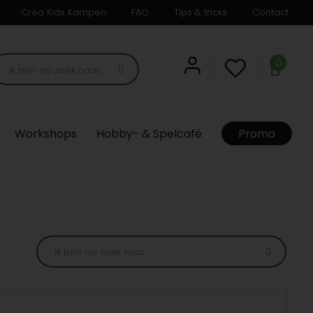
Crea Kids Kampen
FAQ
Tips & tricks
Contact
0
Workshops
Hobby- & Spelcafé
Promo