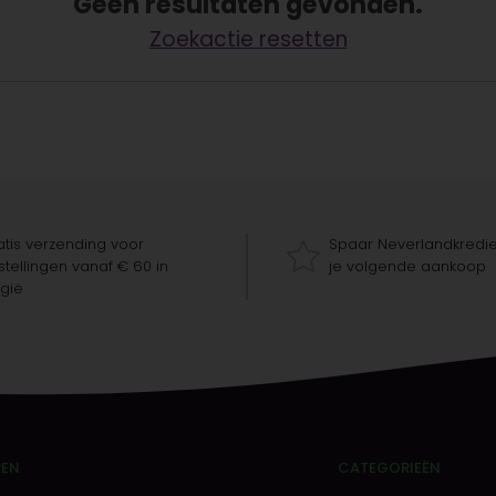
Geen resultaten gevonden.
Zoekactie resetten
tis verzending voor
Spaar Neverlandkredie
tellingen vanaf € 60 in
je volgende aankoop
gië
REN
CATEGORIEËN