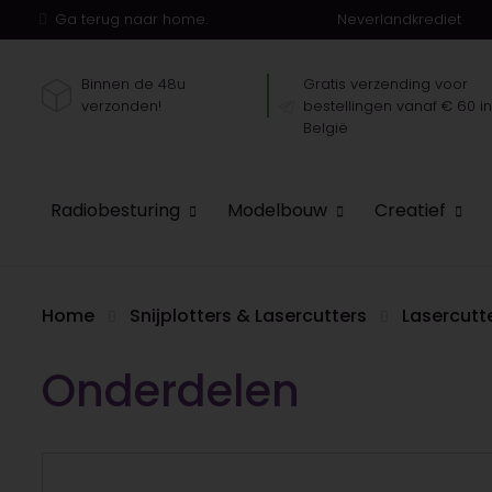
Ga terug naar home.
Neverlandkrediet
Binnen de 48u
Gratis verzending voor
verzonden!
bestellingen vanaf € 60 i
België
Radiobesturing
Modelbouw
Creatief
Home
Snijplotters & Lasercutters
Lasercutt
Onderdelen