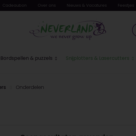
Cadeaubon
Over ons
Nieuws & Vacatures
Feestjes
n
Bordspellen & puzzels
Snijplotters & Lasercutters
ers
Onderdelen