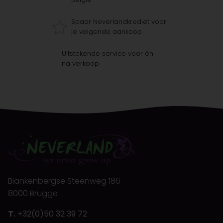
Spaar Neverlandkrediet voor
je volgende aankoop
Uitstekende service voor én
na verkoop
Blankenbergse Steenweg 186
8000 Brugge
T.
+32(0)50 32 39 72