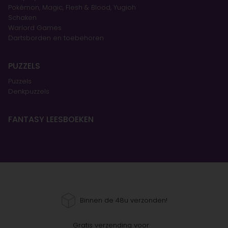
Pokémon, Magic, Flesh & Blood, Yugioh
Schaken
Warlord Games
Dartsborden en toebehoren
PUZZELS
Puzzels
Denkpuzzels
FANTASY LEESBOEKEN
Binnen de 48u verzonden!
Gratis verzending voor