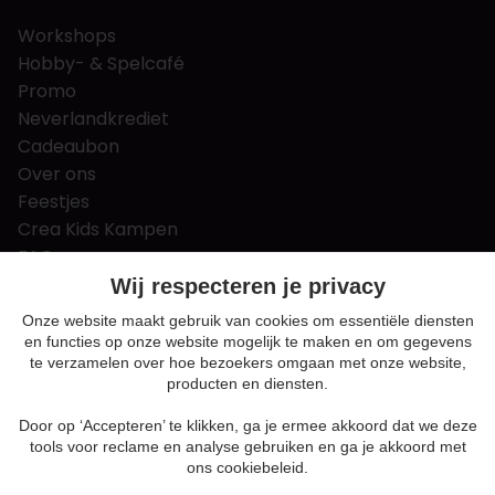
Workshops
Hobby- & Spelcafé
Promo
Neverlandkrediet
Cadeaubon
Over ons
Feestjes
Crea Kids Kampen
FAQ
Tips & tricks
Wij respecteren je privacy
Contact
Onze website maakt gebruik van cookies om essentiële diensten
en functies op onze website mogelijk te maken en om gegevens
Nieuws & Vacatures
te verzamelen over hoe bezoekers omgaan met onze website,
producten en diensten.
Door op ‘Accepteren’ te klikken, ga je ermee akkoord dat we deze
Algemene voorwaarden
tools voor reclame en analyse gebruiken en ga je akkoord met
Privacy en cookie policy
ons cookiebeleid.
Cookie voorkeuren