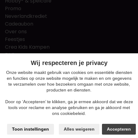
Hobby- & Spelcafé
Promo
Neverlandkrediet
Cadeaubon
Over ons
Feestjes
Crea Kids Kampen
FAQ
Tips & tricks
Wij respecteren je privacy
Contact
Onze website maakt gebruik van cookies om essentiële diensten
en functies op onze website mogelijk te maken en om gegevens
Nieuws & Vacatures
te verzamelen over hoe bezoekers omgaan met onze website,
producten en diensten.
Door op ‘Accepteren’ te klikken, ga je ermee akkoord dat we deze
Algemene voorwaarden
tools voor reclame en analyse gebruiken en ga je akkoord met
Privacy en cookie policy
ons cookiebeleid.
Cookie voorkeuren
Sitemap
Toon instellingen
Alles weigeren
Accepteren
Login