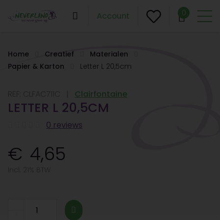
0
Account
Home
Creatief
Materialen
Papier & Karton
Letter L 20,5cm
REF:
CLFAC711C
Clairfontaine
LETTER L 20,5CM
0 reviews
4,65
Incl. 21% BTW