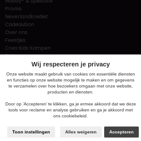
Hobby- & Spelcafé
Promo
Neverlandkrediet
Cadeaubon
Over ons
Feestjes
Crea Kids Kampen
FAQ
Tips & tricks
Wij respecteren je privacy
Contact
Onze website maakt gebruik van cookies om essentiële diensten
en functies op onze website mogelijk te maken en om gegevens
Nieuws & Vacatures
te verzamelen over hoe bezoekers omgaan met onze website,
producten en diensten.
Door op ‘Accepteren’ te klikken, ga je ermee akkoord dat we deze
Algemene voorwaarden
tools voor reclame en analyse gebruiken en ga je akkoord met
Privacy en cookie policy
ons cookiebeleid.
Cookie voorkeuren
Sitemap
Toon instellingen
Alles weigeren
Accepteren
Login