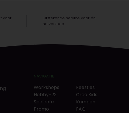
t voor
Uitstekende service voor én
na verkoop
NAVIGATIE
Workshops
Feestjes
ing
Hobby- &
Crea Kids
Spelcafé
Kampen
Promo
FAQ
Neverlandkrediet
Tips & tricks
Cadeaubon
Contact
& puzzels