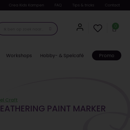
Crea Kids Kampen
FAQ
Tips & tricks
Contact
0
Workshops
Hobby- & Spelcafé
Promo
l Craft
WEATHERING PAINT MARKER