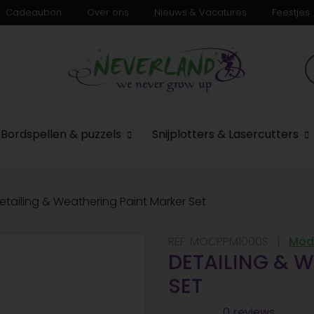
Cadeaubon
Over ons
Nieuws & Vacatures
Feestjes
Bordspellen & puzzels
Snijplotters & Lasercutters
etailing & Weathering Paint Marker Set
REF:
MOCPPM1000S
Mode
DETAILING & 
SET
0 reviews