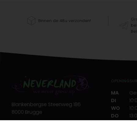
Gra
Binnen de 48u verzonden!
bes
Bel
OPENINGSU
MA
Ge
DI
10:
Blankenbergse Steenweg 186
WO
10:
8000 Brugge
DO
13:
VR
10:
T.
+32(0)50 32 39 72
ZA
10:
E.
info@neverland.be