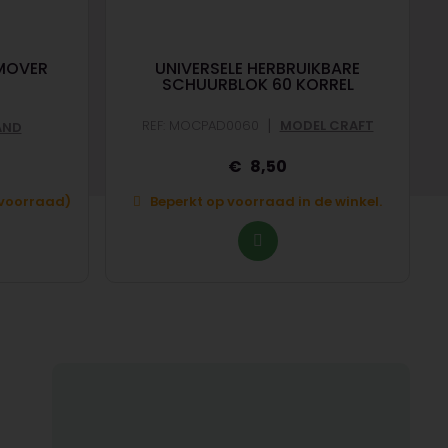
MOVER
UNIVERSELE HERBRUIKBARE
SCHUURBLOK 60 KORREL
|
|
REF: MOCPAD0060
MODEL CRAFT
AND
8,50
p voorraad)
Beperkt op voorraad in de winkel.