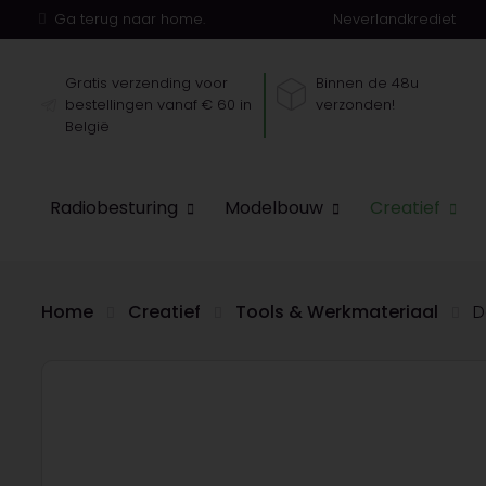
Ga terug naar home.
Neverlandkrediet
Gratis verzending voor
Binnen de 48u
bestellingen vanaf € 60 in
verzonden!
België
Radiobesturing
Modelbouw
Creatief
Home
Creatief
Tools & Werkmateriaal
D