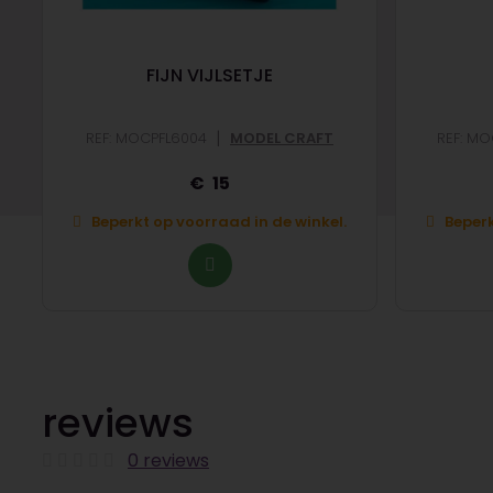
FIJN VIJLSETJE
|
REF: MOCPFL6004
MODEL CRAFT
REF: M
15
Beperkt op voorraad in de winkel.
Beperk
reviews
0 reviews