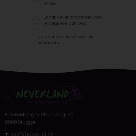
België
Spaar Neverlandkrediet voor
je volgende aankoop
Uitstekende service voor én
na verkoop
Blankenbergse Steenweg 186
8000 Brugge
T.
+32(0)50 32 39 72