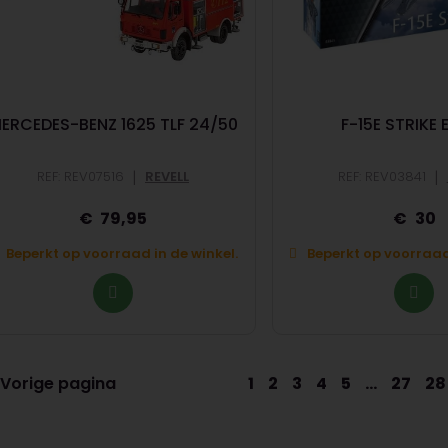
ERCEDES-BENZ 1625 TLF 24/50
F-15E STRIKE 
|
|
REF: REV07516
REVELL
REF: REV03841
79,95
30
Beperkt op voorraad in de winkel.
Beperkt op voorraad 
Vorige pagina
1
2
3
4
5
...
27
28