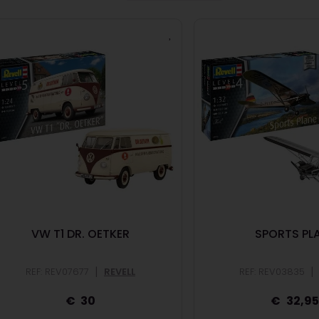
VW T1 DR. OETKER
SPORTS PL
|
|
REF: REV07677
REVELL
REF: REV03835
30
32,9