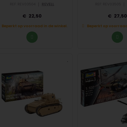
|
|
REF: REV03504
REVELL
REF: REV03505
22,50
27,5
Beperkt op voorraad in de winkel.
Beperkt op voorraad 