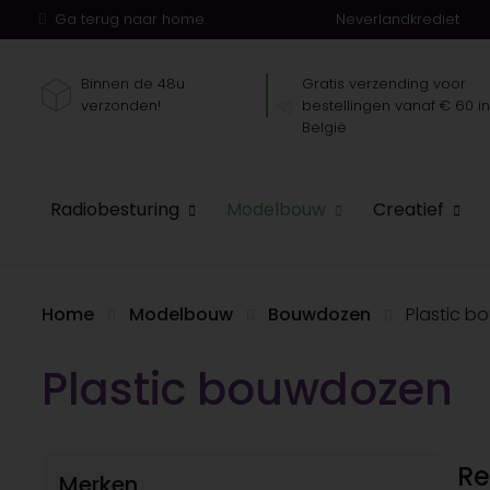
Ga terug naar home.
Neverlandkrediet
Binnen de 48u
Gratis verzending voor
verzonden!
bestellingen vanaf € 60 i
België
Radiobesturing
Modelbouw
Creatief
Home
Modelbouw
Bouwdozen
Plastic 
Plastic bouwdozen
Re
Merken