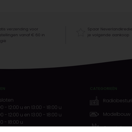
tis verzending voor
Spaar Neverlandkredie
tellingen vanaf € 60 in
je volgende aankoop
gië
REN
CATEGORIEËN
sloten
Radiobestur
00
-
12:00 u
en
13:00
-
18:00 u
Modelbouw
00
-
12:00 u
en
13:00
-
18:00 u
00
-
18:00 u
Creatief
00
-
12:00 u
en
13:00
-
20:00 u