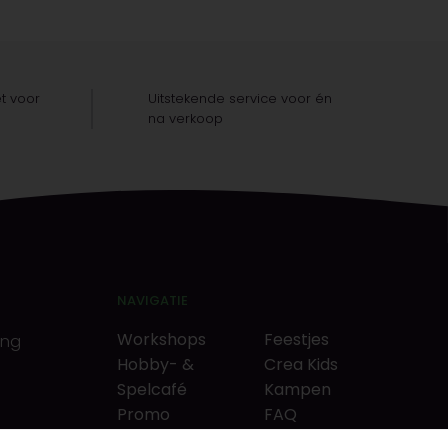
t voor
Uitstekende service voor én
na verkoop
NAVIGATIE
Workshops
Feestjes
ing
Hobby- &
Crea Kids
Spelcafé
Kampen
Promo
FAQ
Neverlandkrediet
Tips & tricks