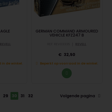
EAGLE
GERMAN COMMAND ARMOURED
VEHICLE KFZ247 B
|
REVELL
REF: REV03335
REVELL
32,50
in de winkel.
Beperkt op voorraad in de winkel.
29
30
31
32
Volgende pagina