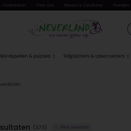
Cadeaubon
Over ons
Nieuws & Vacatures
Feestjes
n
Bordspellen & puzzels
Snijplotters & Lasercutters
bouwdozen
sultaten
(373)
Filter resetten