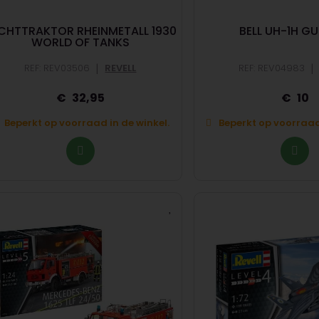
ICHTTRAKTOR RHEINMETALL 1930
BELL UH-1H G
WORLD OF TANKS
|
|
REF: REV03506
REVELL
REF: REV04983
32,95
10
Beperkt op voorraad in de winkel.
Beperkt op voorraad 