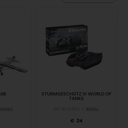
ANE
STURMGESCHÜTZ IV WORLD OF
TANKS
|
REVELL
REF: REV03502
REVELL
5
24