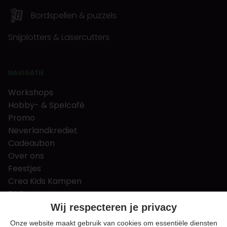
Bordspellen & puzzels
Snijplotters & Lasercutters
NAVIGATIE
Workshops
Hobby- & Spelcafé
Promo
Neverlandkrediet
Cadeaubon
Over ons
Feestjes
Crea Kids Kampen
FAQ
Tips & tricks
Wij respecteren je privacy
Contact
Onze website maakt gebruik van cookies om essentiële diensten