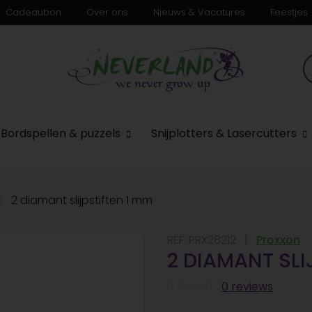
Cadeaubon
Over ons
Nieuws & Vacatures
Feestjes
Bordspellen & puzzels
Snijplotters & Lasercutters
2 diamant slijpstiften 1 mm
REF:
PRX28212
Proxxon
2 DIAMANT SLI
0 reviews