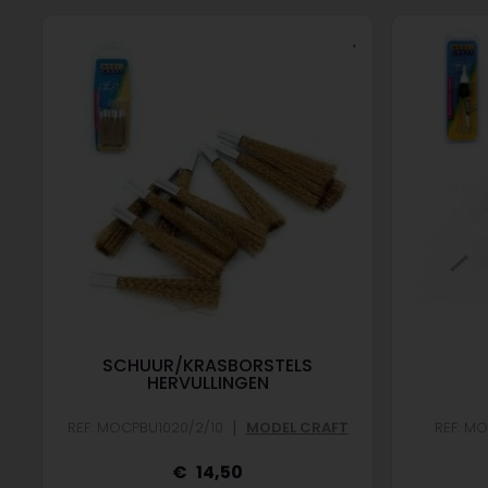
SCHUUR/KRASBORSTELS
HERVULLINGEN
|
REF: MOCPBU1020/2/10
MODEL CRAFT
REF: M
14,50