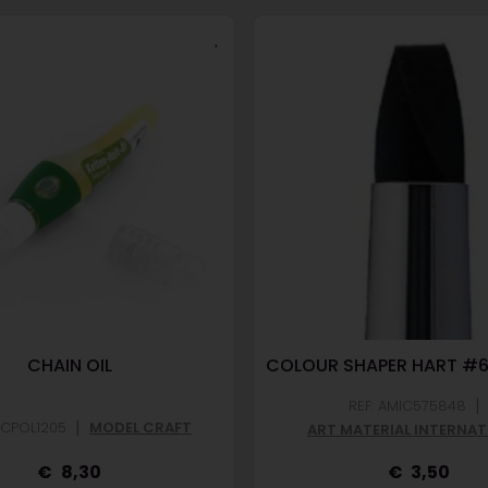
CHAIN OIL
COLOUR SHAPER HART #6
|
REF: AMIC575848
|
OCPOL1205
MODEL CRAFT
ART MATERIAL INTERNAT
8,30
3,50