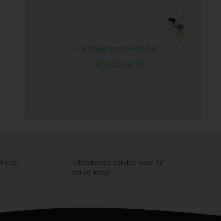
info@neverland.be
050 32 39 72
t voor
Uitstekende service voor én
na verkoop