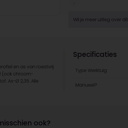
Wil je meer uitleg over d
Specificaties
ofiel en as van roestvrij
Type Werktuig
al (ook chroom-
of. As-Ø 2,35. Alle
Manueel?
misschien ook?