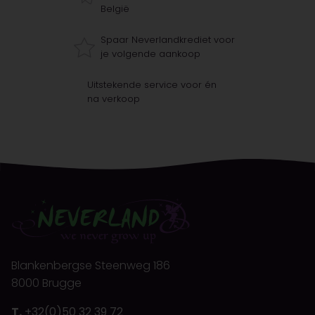
België
Spaar Neverlandkrediet voor
je volgende aankoop
Uitstekende service voor én
na verkoop
Blankenbergse Steenweg 186
8000 Brugge
T.
+32(0)50 32 39 72