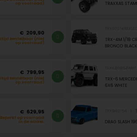
TRAXXAS STAM
op voorraad)
TRX970741BLKLE
209,90
ltijd bestelbaar (niet
TRX-4M 1/18 C
op voorraad)
BRONCO BLACK 
TRX880964WH
799,95
ltijd bestelbaar (niet
TRX-6 MERCED
op voorraad)
6X6 WHITE
TRX940764
629,95
Beperkt op voorraad
DRAG SLASH 19
in de winkel.