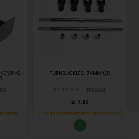
IKE WING
TURNBUCKLES, 94MM (2)
R
|
UDY
REF: TRX2338
TRAXXAS
7,95
e winkel.
Altijd bestelbaar (niet op voorraad)