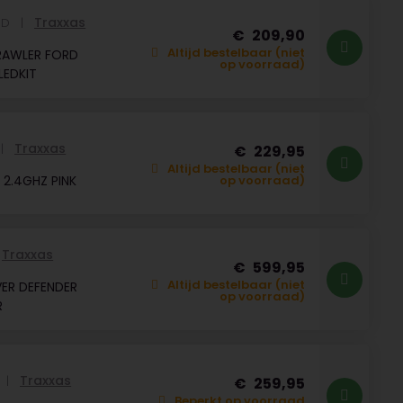
Traxxas
ED
209,90
Altijd bestelbaar (niet
RAWLER FORD
op voorraad)
LEDKIT
Traxxas
229,95
Altijd bestelbaar (niet
 2.4GHZ PINK
op voorraad)
Traxxas
599,95
Altijd bestelbaar (niet
ER DEFENDER
op voorraad)
R
Traxxas
259,95
Beperkt op voorraad