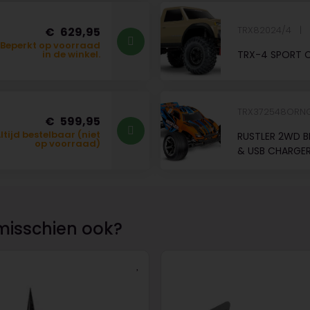
TRX82024/4
629,95
Beperkt op voorraad
TRX-4 SPORT C
in de winkel.
TRX372548OR
599,95
ltijd bestelbaar (niet
RUSTLER 2WD B
op voorraad)
& USB CHARGE
misschien ook?