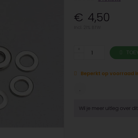
4,50
Incl. 21% BTW
TOE
Beperkt op voorraad in
Wil je meer uitleg over d