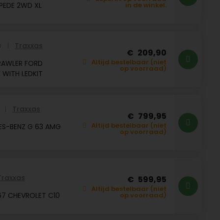
PEDE 2WD XL
in de winkel.
Traxxas
D
209,90
Altijd bestelbaar (niet
RAWLER FORD
op voorraad)
WITH LEDKIT
Traxxas
T
799,95
Altijd bestelbaar (niet
ES-BENZ G 63 AMG
op voorraad)
Traxxas
599,95
Altijd bestelbaar (niet
67 CHEVROLET C10
op voorraad)