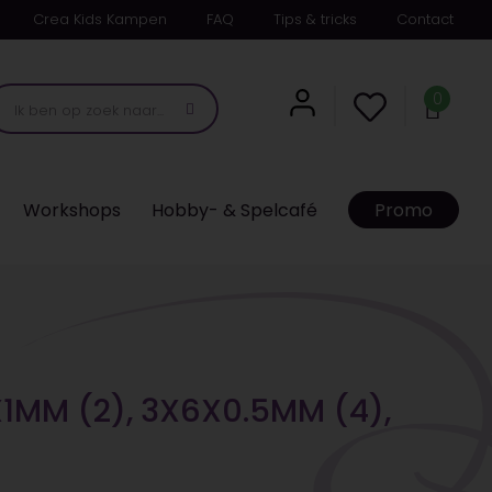
Crea Kids Kampen
FAQ
Tips & tricks
Contact
0
Workshops
Hobby- & Spelcafé
Promo
X1MM (2), 3X6X0.5MM (4),