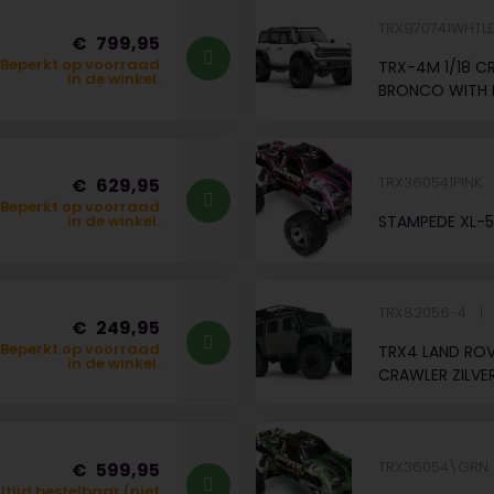
TRX970741WHTL
799,95
Beperkt op voorraad
TRX-4M 1/18 C
in de winkel.
BRONCO WITH 
TRX360541PINK
629,95
Beperkt op voorraad
STAMPEDE XL-5
in de winkel.
TRX82056-4
249,95
Beperkt op voorraad
TRX4 LAND ROV
in de winkel.
CRAWLER ZILVE
TRX36054\GRN
599,95
ltijd bestelbaar (niet