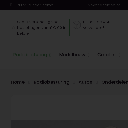
Ga terug naar home.
Neverlandkrediet
Gratis verzending voor
Binnen de 48u
bestellingen vanaf € 60 in
verzonden!
België
Radiobesturing
Modelbouw
Creatief
Home
Radiobesturing
Autos
Onderdele