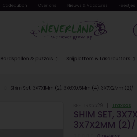
Cadeaubon
Over ons
Nieuws & Vacatures
Feestjes
Bordspellen & puzzels
Snijplotters & Lasercutters
n
Shim Set, 3X7X1Mm (2), 3X6X0.5Mm (4), 3X7X2Mm (2)/
REF:
TRX5529
Traxxas
SHIM SET, 3X7
3X7X2MM (2)/
0 reviews