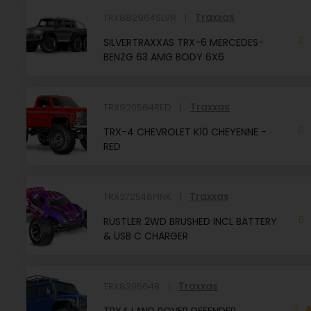
Traxxas
TRX882964SLVR
SILVERTRAXXAS TRX-6 MERCEDES-
BENZG 63 AMG BODY 6X6
Traxxas
TRX920564RED
TRX-4 CHEVROLET K10 CHEYENNE -
RED
Traxxas
TRX372548PINK
RUSTLER 2WD BRUSHED INCL BATTERY
& USB C CHARGER
Traxxas
TRX820564B
A