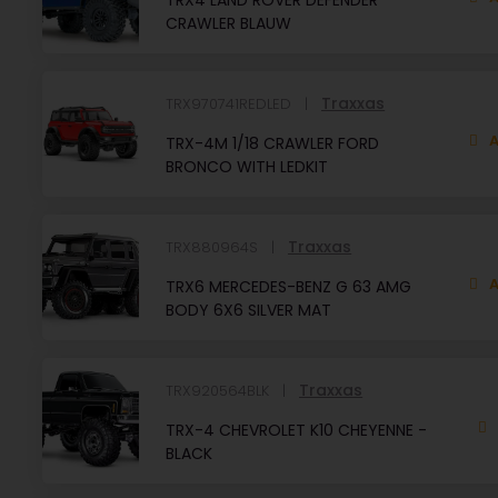
TRX4 LAND ROVER DEFENDER
CRAWLER BLAUW
Traxxas
TRX970741REDLED
A
TRX-4M 1/18 CRAWLER FORD
BRONCO WITH LEDKIT
Traxxas
TRX880964S
A
TRX6 MERCEDES-BENZ G 63 AMG
BODY 6X6 SILVER MAT
Traxxas
TRX920564BLK
TRX-4 CHEVROLET K10 CHEYENNE -
BLACK