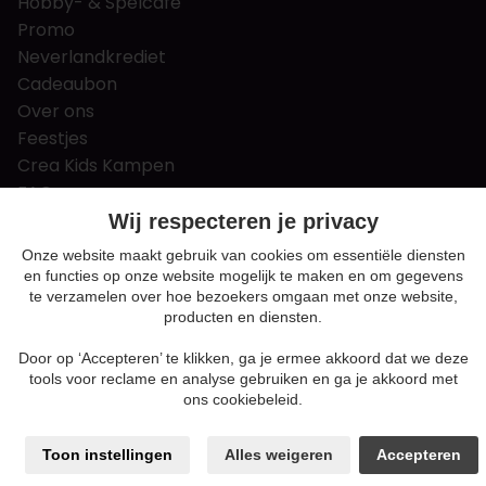
Hobby- & Spelcafé
Promo
Neverlandkrediet
Cadeaubon
Over ons
Feestjes
Crea Kids Kampen
FAQ
Tips & tricks
Wij respecteren je privacy
Contact
Onze website maakt gebruik van cookies om essentiële diensten
en functies op onze website mogelijk te maken en om gegevens
Nieuws & Vacatures
te verzamelen over hoe bezoekers omgaan met onze website,
producten en diensten.
Door op ‘Accepteren’ te klikken, ga je ermee akkoord dat we deze
Algemene voorwaarden
tools voor reclame en analyse gebruiken en ga je akkoord met
Privacy en cookie policy
ons cookiebeleid.
Cookie voorkeuren
Sitemap
Toon instellingen
Alles weigeren
Accepteren
Login