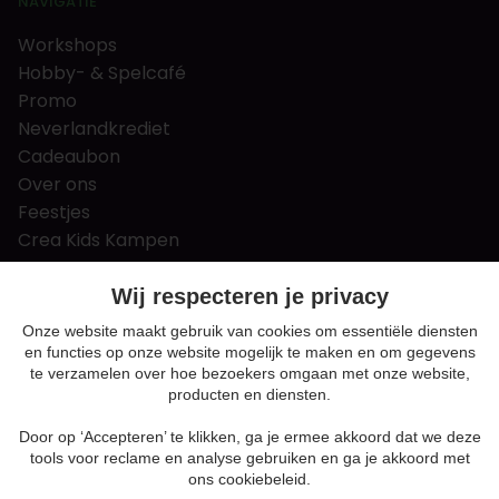
NAVIGATIE
Workshops
Hobby- & Spelcafé
Promo
Neverlandkrediet
Cadeaubon
Over ons
Feestjes
Crea Kids Kampen
FAQ
Tips & tricks
Wij respecteren je privacy
Contact
Onze website maakt gebruik van cookies om essentiële diensten
en functies op onze website mogelijk te maken en om gegevens
Nieuws & Vacatures
te verzamelen over hoe bezoekers omgaan met onze website,
producten en diensten.
Door op ‘Accepteren’ te klikken, ga je ermee akkoord dat we deze
Algemene voorwaarden
tools voor reclame en analyse gebruiken en ga je akkoord met
Privacy en cookie policy
ons cookiebeleid.