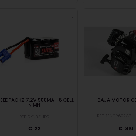
PEEDPACK2 7.2V 900MAH 6 CELL
BAJA MOTOR G
NIMH
|
REF: ZENG260RC2
REF: DYNB2111EC
22
310