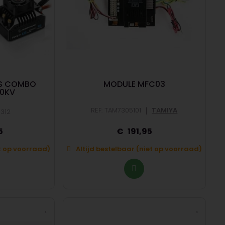
SS COMBO
MODULE MFC03
00KV
|
REF: TAM7305101
TAMIYA
312
5
191,95
et op voorraad)
Altijd bestelbaar (niet op voorraad)