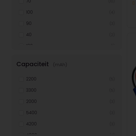
70
(10)
Ecx
(2)
100
(4)
Great Planes
(2)
90
(3)
Revell
(2)
40
(2)
Pro Boat
(1)
180
(1)
Gm Racing
(1)
Varta Batterijen
(1)
Capaciteit
(mAh)
Axial
(1)
2200
(5)
Hype
(1)
3300
(5)
Fg
(1)
2000
(3)
Futaba
(1)
5400
(3)
Torro
(1)
4200
(3)
Doyono
(1)
4000
(3)