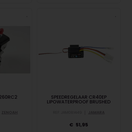
260RC2
SPEEDREGELAAR CR40EP
LIPOWATERPROOF BRUSHED
|
ZENOAH
REF: JAM081449
JAMARA
51,95