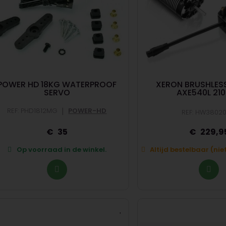
POWER HD 18KG WATERPROOF
XERON BRUSHLE
SERVO
AXE540L 21
|
REF: PHD1812MG
POWER-HD
REF: HW38020
35
229,9
Op voorraad in de winkel.
Altijd bestelbaar (ni