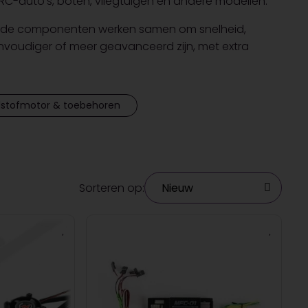
RC-auto’s, boten, vliegtuigen en andere modellen.
illende componenten werken samen om snelheid,
envoudiger of meer geavanceerd zijn, met extra
dstofmotor & toebehoren
Sorteren op: