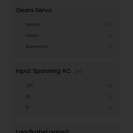
Gears Servo
2600
(1)
150
(1)
Metaal
(23)
4300
(1)
Plastic
(7)
Aluminium
(2)
Input Spanning AC
(V)
230
(8)
15
(2)
12
(1)
Laadkabel aanw?