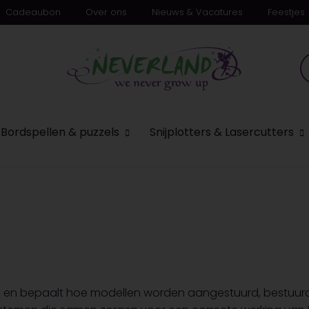
Cadeaubon
Over ons
Nieuws & Vacatures
Feestjes
n
Bordspellen & puzzels
Snijplotters & Lasercutters
en en bepaalt hoe modellen worden aangestuurd, bestuurd