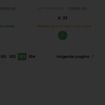
|
POWER-HD
REF: PHDWH65KG
POWER-HD
22
e winkel.
Beperkt op voorraad in de winkel.
101
102
103
104
Volgende pagina