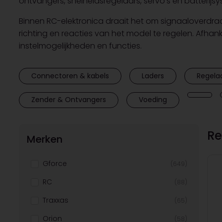
ontvangers, snelheidsregelaars, servo’s en batterij
Binnen RC-elektronica draait het om signaaloverdra
richting en reacties van het model te regelen. Afhan
instelmogelijkheden en functies.
Connectoren & kabels
Laders
Regela
Zender & Ontvangers
Voeding
Re
Merken
Gforce
(649)
RC
(88)
Traxxas
(65)
Orion
(58)