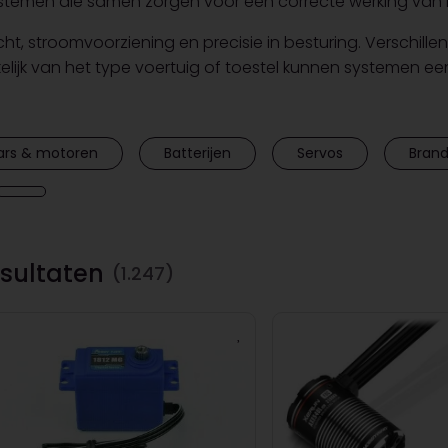
systemen die samen zorgen voor een correcte werking van 
cht, stroomvoorziening en precisie in besturing. Versch
kelijk van het type voertuig of toestel kunnen systemen e
ars & motoren
Batterijen
Servos
Bran
sultaten
(1.247)