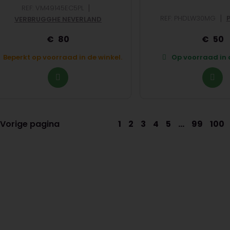
|
REF: VM49145EC5PL
|
REF: PHDLW30MG
VERBRUGGHE NEVERLAND
80
50
Beperkt op voorraad in de winkel.
Op voorraad in d
Vorige pagina
1
2
3
4
5
...
99
100