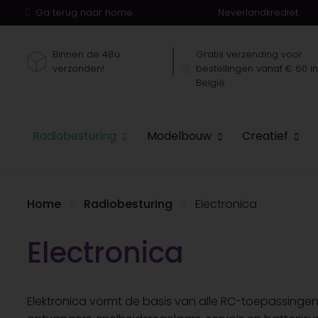
Ga terug naar home.
Neverlandkrediet
Binnen de 48u
Gratis verzending voor
verzonden!
bestellingen vanaf € 60 i
België
Radiobesturing
Modelbouw
Creatief
Home
Radiobesturing
Electronica
Electronica
Elektronica vormt de basis van alle RC-toepassing