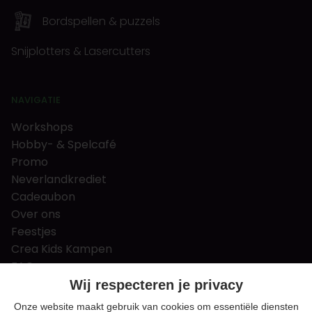
Bordspellen & puzzels
Snijplotters & Lasercutters
NAVIGATIE
Workshops
Hobby- & Spelcafé
Promo
Neverlandkrediet
Cadeaubon
Over ons
Feestjes
Crea Kids Kampen
FAQ
Tips & tricks
Wij respecteren je privacy
Contact
Onze website maakt gebruik van cookies om essentiële diensten