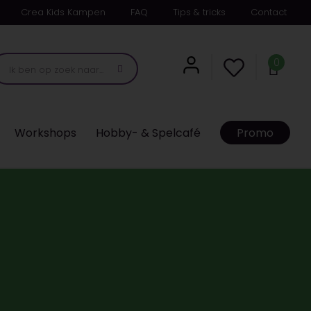
Crea Kids Kampen
FAQ
Tips & tricks
Contact
0
Workshops
Hobby- & Spelcafé
Promo