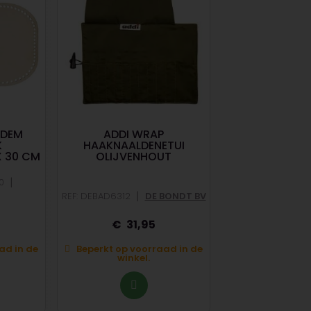
ODEM
ADDI WRAP
MERINO ARAN
K
HAAKNAALDENETUI
MEDI
X 30 CM
OLIJVENHOUT
|
0
|
REF: DEBAD6312
DE BONDT BV
REF: KTA81612
31,95
6,
ad in de
Beperkt op voorraad in de
winkel.
Op voorraad in