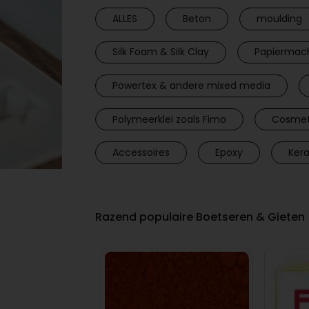
ALLES
Beton
moulding
Silk Foam & Silk Clay
Papiermac
Powertex & andere mixed media
Polymeerklei zoals Fimo
Cosmet
Accessoires
Epoxy
Ker
Razend populaire Boetseren & Gieten