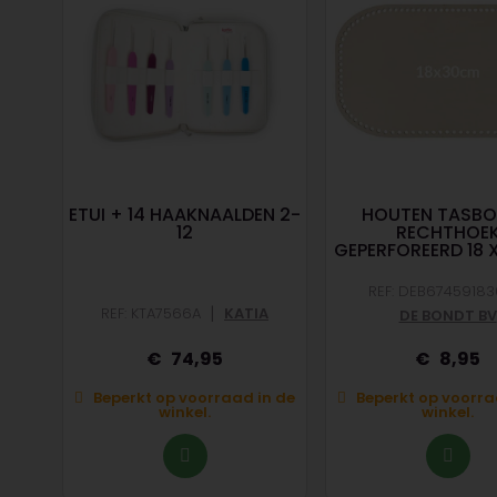
R
ETUI + 14 HAAKNAALDEN 2-
HOUTEN TASB
12
RECHTHOE
GEPERFOREERD 18 
REF: DEB67459183
|
DT BV
REF: KTA7566A
KATIA
DE BONDT BV
74,95
8,95
n de
Beperkt op voorraad in de
Beperkt op voorra
winkel.
winkel.