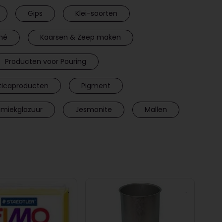
Gips
Klei-soorten
hé
Kaarsen & Zeep maken
Producten voor Pouring
icaproducten
Pigment
amiekglazuur
Jesmonite
Mallen