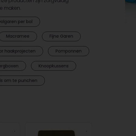
Onze producten zijn zorgvuldig
te maken.
olgaren per bol
Macramee
Fijne Garen
or haakprojecten
Pomponnen
rgboxen
Knoopkussens
ls om te punchen