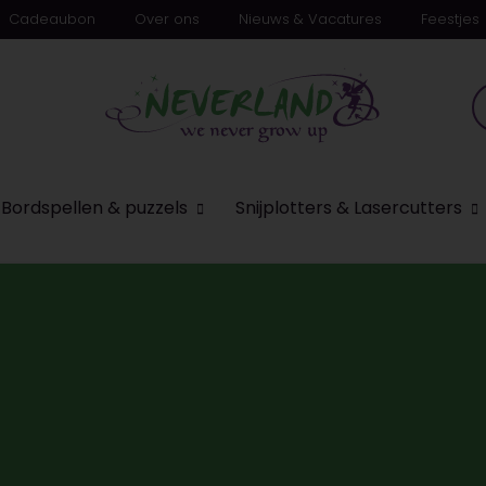
Cadeaubon
Over ons
Nieuws & Vacatures
Feestjes
n
Bordspellen & puzzels
Snijplotters & Lasercutters