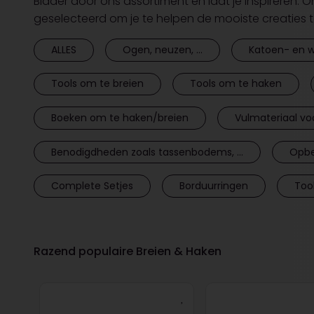
Blader door ons assortiment en laat je inspireren. 
geselecteerd om je te helpen de mooiste creaties 
ALLES
Ogen, neuzen, ...
Katoen- en w
Tools om te breien
Tools om te haken
Boeken om te haken/breien
Vulmateriaal vo
Benodigdheden zoals tassenbodems, ...
Opbe
Complete Setjes
Borduurringen
Too
Razend populaire Breien & Haken