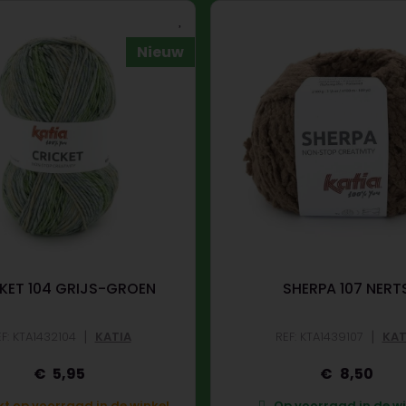
Nieuw
KET 104 GRIJS-GROEN
SHERPA 107 NERT
|
|
F: KTA1432104
KATIA
REF: KTA1439107
KAT
5,95
8,50
t op voorraad in de winkel.
Op voorraad in de wi