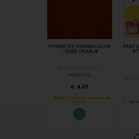
F VOOR ZEEP
POWERTEX POWERCOLOR
FIMO 
 PATSCHULI
- 0065 ORANJE
57
|
REF: POW314010065
|
600314
GLOREX
POWERTEX
REF: S
5,70
4,20
op voorraad in de
Beperkt op voorraad in de
winkel.
winkel.
Op vo