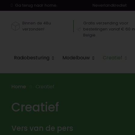
Ga terug naar home.
Neverlandkrediet
Binnen de 48u
Gratis verzending voor
verzonden!
bestellingen vanaf € 60 i
België
Radiobesturing
Modelbouw
Creatief
Home
Creatief
Creatief
Vers van de pers