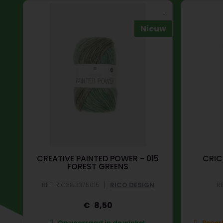
uw
Nieuw
CREATIVE PAINTED POWER - 015
CRIC
FOREST GREENS
|
REF: RIC383375015
RICO DESIGN
RE
8,50
.
Op voorraad in de winkel.
Beperk