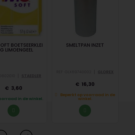
SOFT BOETSEERKLEI
SMELTPAN INZET
GIE
G LIMOENGEEL
|
REF: GLX69740002
GLOREX
CR
|
TD802010
STAEDLER
16,30
3,60
Beperkt op voorraad in de
B
orraad in de winkel.
winkel.