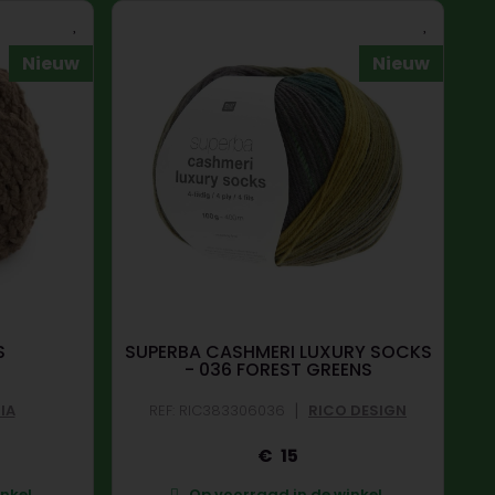
Nieuw
Nieuw
S
SUPERBA CASHMERI LUXURY SOCKS
- 036 FOREST GREENS
|
IA
REF: RIC383306036
RICO DESIGN
15
nkel.
Op voorraad in de winkel.