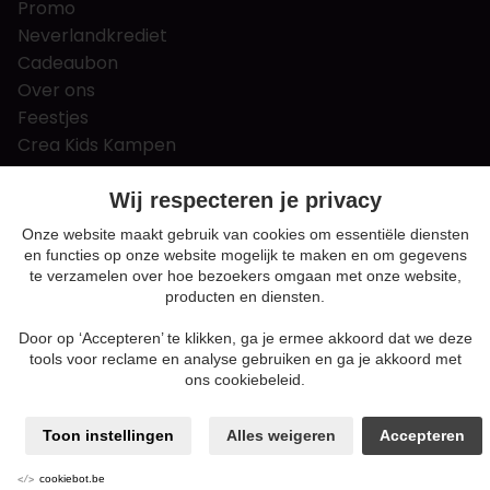
Promo
Neverlandkrediet
Cadeaubon
Over ons
Feestjes
Crea Kids Kampen
FAQ
Tips & tricks
Wij respecteren je privacy
Contact
Onze website maakt gebruik van cookies om essentiële diensten
en functies op onze website mogelijk te maken en om gegevens
Nieuws & Vacatures
te verzamelen over hoe bezoekers omgaan met onze website,
producten en diensten.
Door op ‘Accepteren’ te klikken, ga je ermee akkoord dat we deze
Algemene voorwaarden
tools voor reclame en analyse gebruiken en ga je akkoord met
Privacy en cookie policy
ons cookiebeleid.
Cookie voorkeuren
Sitemap
Toon instellingen
Alles weigeren
Accepteren
Login
ENABLERS
cookiebot.be