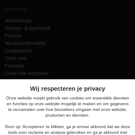
NAVIGATIE
Workshops
Hobby- & Spelcafé
Promo
Neverlandkrediet
Cadeaubon
Over ons
Feestjes
Crea Kids Kampen
FAQ
Tips & tricks
Wij respecteren je privacy
Contact
Onze website maakt gebruik van cookies om essentiële diensten
en functies op onze website mogelijk te maken en om gegevens
Nieuws & Vacatures
te verzamelen over hoe bezoekers omgaan met onze website,
producten en diensten.
Door op ‘Accepteren’ te klikken, ga je ermee akkoord dat we deze
Algemene voorwaarden
tools voor reclame en analyse gebruiken en ga je akkoord met