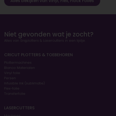
Alles bekijken van Vinyl, Flex, Flock Folies
Niet gevonden wat je zocht?
Alles van Snijplotters & Lasercutters in een lijstje.
CRICUT PLOTTERS & TOEBEHOREN
Plottermachines
Blanco Materialen
Vinyl folie
Persen
Infusible Ink (sublimatie)
Flex-folie
Transferfolie
LASERCUTTERS
Machines