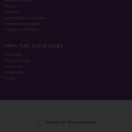
Sleutelhangers
Kledij
Knuffels
Lunchdozen & flessen
Stenen bedrukken
Cadeau koffertjes
VINYL, FLEX, FLOCK FOLIES
Flex Folie
Transfer folie
Vinyl Folie
Sublimatie
Flock
Binnen de 48u verzonden!