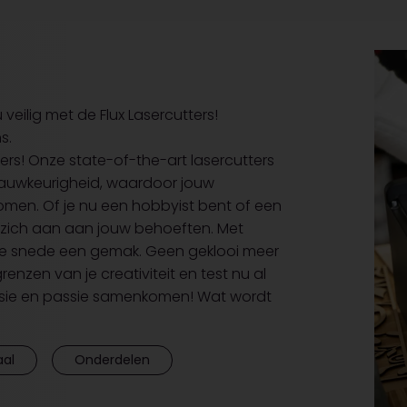
eilig met de Flux Lasercutters!
ns.
ers! Onze state-of-the-art lasercutters
nauwkeurigheid, waardoor jouw
komen. Of je nu een hobbyist bent of een
n zich aan aan jouw behoeften. Met
 elke snede een gemak. Geen geklooi meer
zen van je creativiteit en test nu al
recisie en passie samenkomen! Wat wordt
aal
Onderdelen