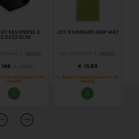
UT EASYPRESS 3
JOY STANDARD GRIP MAT
JOY
22.5X22.5CM
|
|
RI2009146
CRICUT
REF: CRI2007965
CRICUT
RE
149
13,60
169,99
kt op voorraad in de
Beperkt op voorraad in de
winkel.
winkel.
O