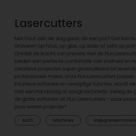
Lasercutters
Met hout aan de slag gaan als een pro? Dat kan nu v
Graveren op hout, op glas, op leder of zelfs op jea
Ontdek de kracht van precisie met de Flux Lasercutt
bieden een perfecte combinatie van snelheid en 
creatieve projecten super gedetailleerd tot leven 
professionele maker, onze Flux Lasercutters passe
intuïtieve software en veelzijdige functies, wordt
met een handzaag of zaagmachinetje. Verleg de gren
de gratis software uit. Flux Lasercutters - waar p
jouw eerste projectje?
ALLES
Machines
Snij&graveermateri