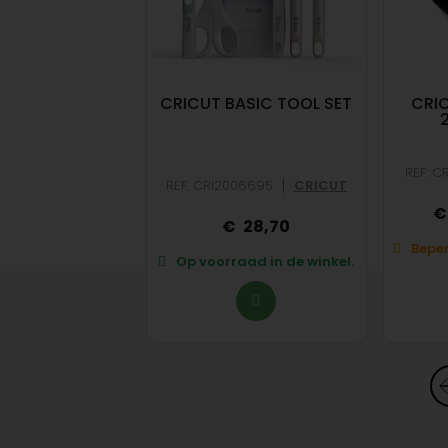
OINT MES EN
CRICUT BASIC TOOL SET
CRIC
HUIZING
|
02293
CRICUT
REF: C
|
REF: CRI2006695
CRICUT
34,10
28,70
op voorraad in de
Beper
winkel.
Op voorraad in de winkel.