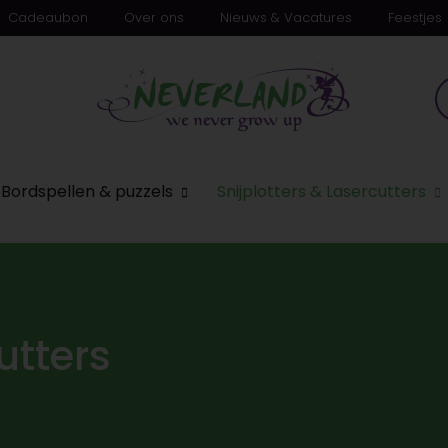
Cadeaubon
Over ons
Nieuws & Vacatures
Feestjes
n
Bordspellen & puzzels
Snijplotters & Lasercutters
utters