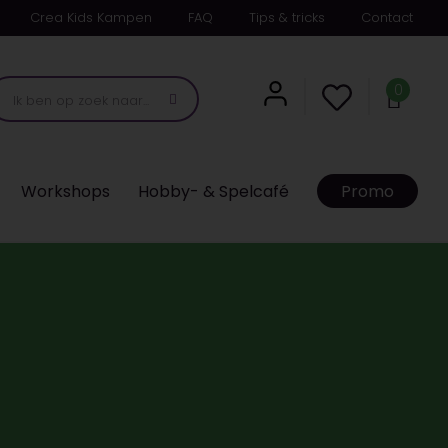
Crea Kids Kampen
FAQ
Tips & tricks
Contact
0
Workshops
Hobby- & Spelcafé
Promo