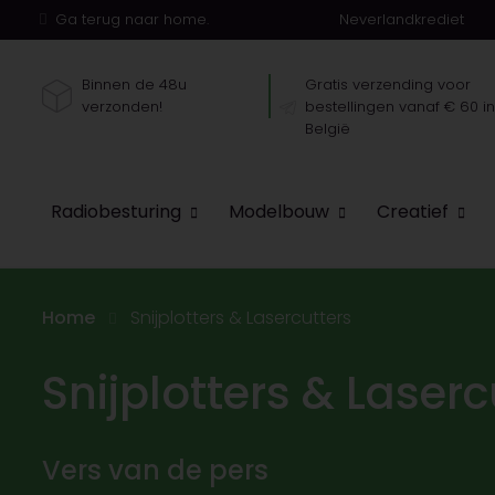
Ga terug naar home.
Neverlandkrediet
Binnen de 48u
Gratis verzending voor
verzonden!
bestellingen vanaf € 60 i
België
Radiobesturing
Modelbouw
Creatief
Home
Snijplotters & Lasercutters
Snijplotters & Laserc
Vers van de pers