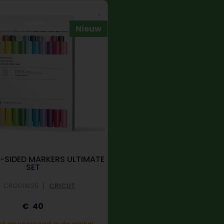
Nieuw
-SIDED MARKERS ULTIMATE
SET
|
: CRI2011825
CRICUT
40
t op voorraad in de winkel.