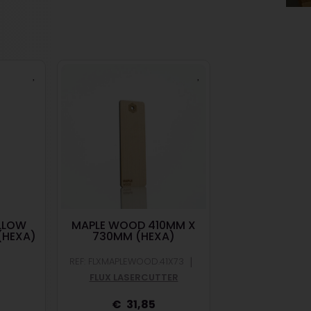
LLOW
MAPLE WOOD 410MM X
PADOUK WOOD
(HEXA)
730MM (HEXA)
600MM (BEAM
|
REF: FLXMAPLEWOOD.41X73
REF: FLXPADOUKW
FLUX LASERCUTTER
FLUX LASER
31,85