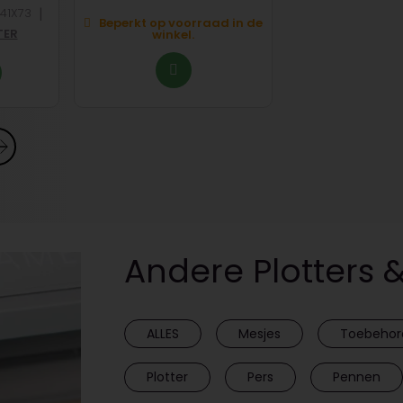
26,
|
.41X73
Beperkt op voorraad in de
TER
winkel.
Op voorraad in
Andere Plotters 
ALLES
Mesjes
Toebehor
Plotter
Pers
Pennen