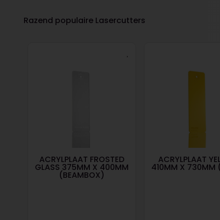
Razend populaire Lasercutters
N
ACRYLPLAAT FROSTED
ACRYLPLAAT YE
AMO)
GLASS 375MM X 400MM
410MM X 730MM 
(BEAMBOX)
|
0