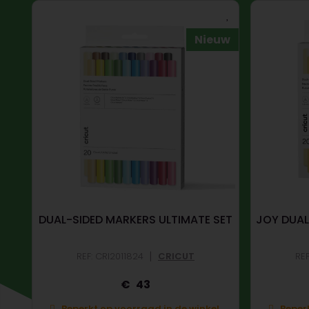
Nieuw
DUAL-SIDED MARKERS ULTIMATE SET
JOY DUAL
|
REF: CRI2011824
CRICUT
REF
43
Beperkt op voorraad in de winkel.
Beperk