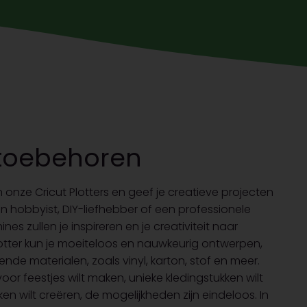
& toebehoren
onze Cricut Plotters en geef je creatieve projecten
een hobbyist, DIY-liefhebber of een professionele
s zullen je inspireren en je creativiteit naar
lotter kun je moeiteloos en nauwkeurig ontwerpen,
ende materialen, zoals vinyl, karton, stof en meer.
or feestjes wilt maken, unieke kledingstukken wilt
ilt creëren, de mogelijkheden zijn eindeloos. In