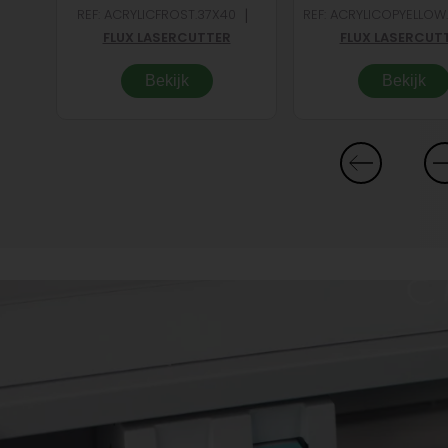
|
REF: ACRYLICFROST.37X40
REF: ACRYLICOPYELLOW
n de
FLUX LASERCUTTER
FLUX LASERCUT
Bekijk
Bekijk