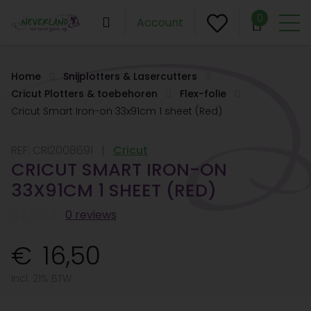
0
Account
Home
Snijplotters & Lasercutters
Cricut Plotters & toebehoren
Flex-folie
Cricut Smart Iron-on 33x91cm 1 sheet (Red)
REF:
CRI2008691
Cricut
CRICUT SMART IRON-ON
33X91CM 1 SHEET (RED)
0 reviews
16,50
Incl. 21% BTW