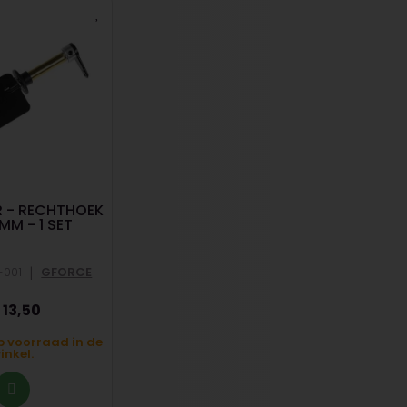
 - RECHTHOEK
MESSING SCHROEF M4 4
FL
M - 1 SET
BLAD 70 MM LINKS
|
|
-001
GFORCE
REF: RIV544070
RIVABO
REF: GR
13,50
20,50
p voorraad in de
Beperkt op voorraad in de
Beperk
inkel.
winkel.