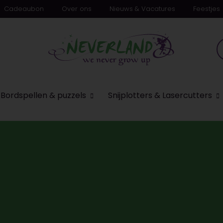
Cadeaubon
Over ons
Nieuws & Vacatures
Feestjes
n
Bordspellen & puzzels
Snijplotters & Lasercutters