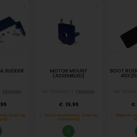
 & RUDDER
MOTOR MOUNT
BOOT ROER
(ASSEMBLED)
40X25M
|
TRAXXAS
REF: TRX10660
TRAXXAS
REF: GF4010
,95
19,95
baar (niet op
Altijd bestelbaar (niet op
Beperkt o
ad)
voorraad)
w