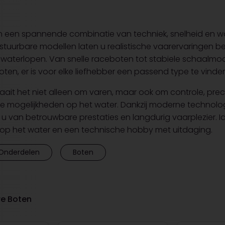
 een spannende combinatie van techniek, snelheid en wa
stuurbare modellen laten u realistische vaarervaringen bel
 waterlopen. Van snelle raceboten tot stabiele schaalmo
oten, er is voor elke liefhebber een passend type te vinde
ait het niet alleen om varen, maar ook om controle, preci
e mogelijkheden op het water. Dankzij moderne technol
 u van betrouwbare prestaties en langdurig vaarplezier. I
 op het water en een technische hobby met uitdaging.
Onderdelen
Boten
re Boten