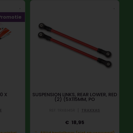
Promotie
0 X
SUSPENSION LINKS, REAR LOWER, RED
(2) (5X115MM, PO
|
E
REF: TRX8145R
TRAXXAS
18,95
e winkel.
Altijd bestelbaar (niet op voorraad)