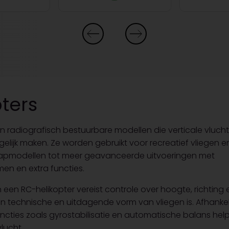
ters
ijn radiografisch bestuurbare modellen die verticale vluch
ijk maken. Ze worden gebruikt voor recreatief vliegen e
apmodellen tot meer geavanceerde uitvoeringen met
men en extra functies.
een RC-helikopter vereist controle over hoogte, richting e
 technische en uitdagende vorm van vliegen is. Afhankeli
cties zoals gyrostabilisatie en automatische balans helpe
lucht.