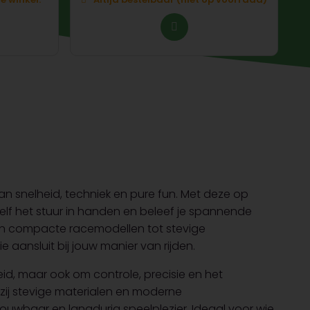
an snelheid, techniek en pure fun. Met deze op
lf het stuur in handen en beleef je spannende
Van compacte racemodellen tot stevige
ie aansluit bij jouw manier van rijden.
id, maar ook om controle, precisie en het
zij stevige materialen en moderne
ouwbaar en langdurig speelplezier. Ideaal voor wie