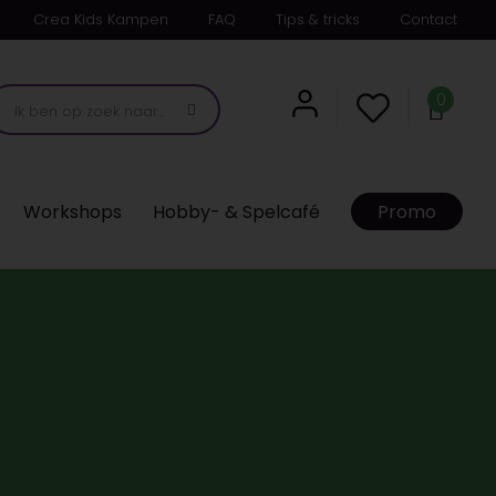
Crea Kids Kampen
FAQ
Tips & tricks
Contact
0
Workshops
Hobby- & Spelcafé
Promo