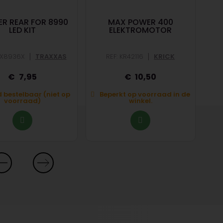
R REAR FOR 8990
MAX POWER 400
B
LED KIT
ELEKTROMOTOR
SE
|
|
RX8936X
TRAXXAS
REF: KR42116
KRICK
RE
7,95
10,50
d bestelbaar (niet op
Beperkt op voorraad in de
A
voorraad)
winkel.