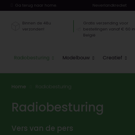
Ga terug naar home.
Neverlandkrediet
Binnen de 48u
Gratis verzending voor
verzonden!
bestellingen vanaf € 60 i
België
Radiobesturing
Modelbouw
Creatief
Home
Radiobesturing
Radiobesturing
Vers van de pers