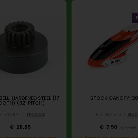
ELL, HARDENED STEEL (17-
STOCK CANOPY: 30
OOTH) (32-PITCH)
|
|
F: TRX3117X
TRAXXAS
REF: BLH4542
BLAD
28,95
7,50
14,99
t op voorraad in de winkel.
Beperkt op voorraad in d