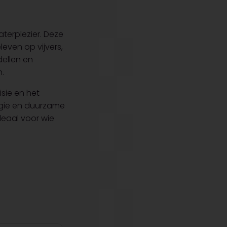
terplezier. Deze
even op vijvers,
dellen en
n.
sie en het
ogie en duurzame
deaal voor wie