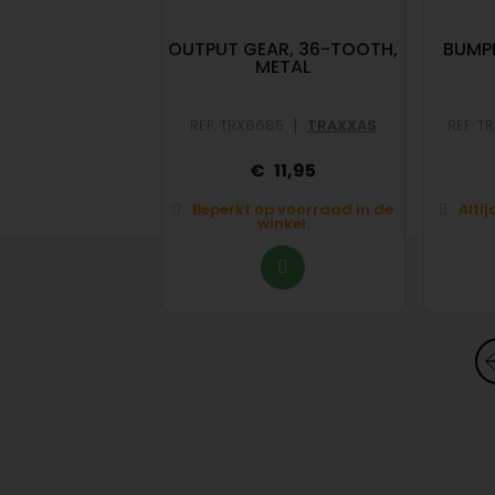
 SET, SELF-
OUTPUT GEAR, 36-TOOTH,
BUMPE
NG/ NUTS &
METAL
 FOR RADICA
|
|
746
TRAXXAS
REF: TRX8685
TRAXXAS
REF: T
4,60
11,95
stelbaar (niet op
Beperkt op voorraad in de
Altij
orraad)
winkel.