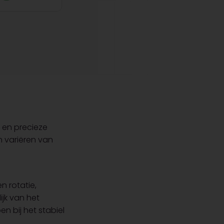
t en precieze
n variëren van
n rotatie,
jk van het
n bij het stabiel