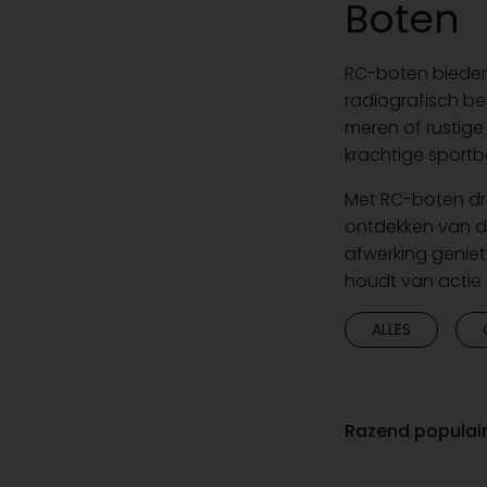
Boten
RC-boten bieden
radiografisch be
meren of rustige
krachtige sportb
Met RC-boten dra
ontdekken van d
afwerking geniet
houdt van actie
ALLES
Razend populai