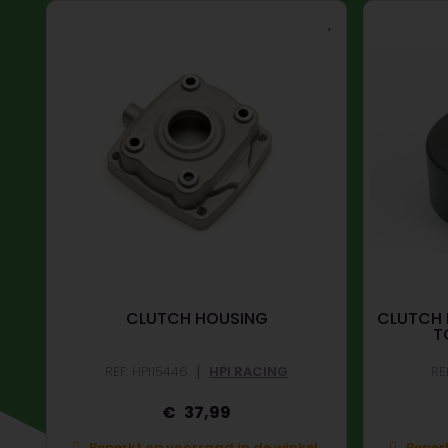
CLUTCH HOUSING
CLUTCH B
T
|
REF: HPI15446
HPI RACING
RE
37,99
.
Beperkt op voorraad in de winkel.
Beperk