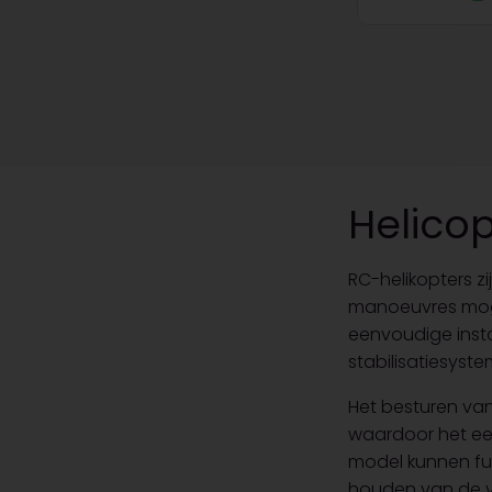
Helicop
RC-helikopters z
manoeuvres mogel
eenvoudige inst
stabilisatiesyste
Het besturen van 
waardoor het een
model kunnen fun
houden van de v