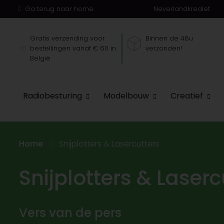
Ga terug naar home.
Neverlandkrediet
Gratis verzending voor
Binnen de 48u
bestellingen vanaf € 60 in
verzonden!
België
Radiobesturing
Modelbouw
Creatief
Home
Snijplotters & Lasercutters
Snijplotters & Laserc
Vers van de pers