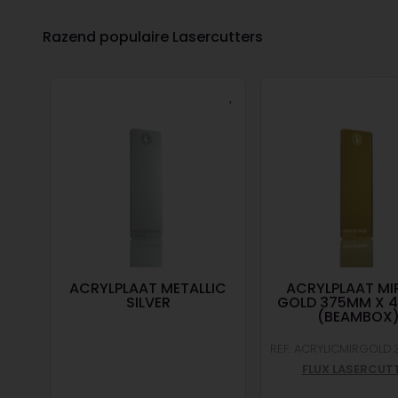
Razend populaire Lasercutters
M X
ACRYLPLAAT METALLIC
ACRYLPLAAT MI
)
SILVER
GOLD 375MM X 
(BEAMBOX
|
40
REF: ACRYLICMIRGOLD.
FLUX LASERCUT