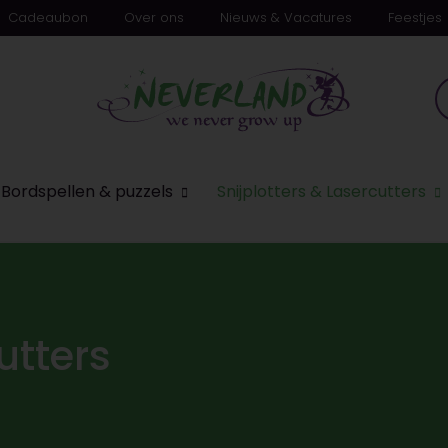
Cadeaubon
Over ons
Nieuws & Vacatures
Feestjes
Bordspellen & puzzels
Snijplotters & Lasercutters
utters