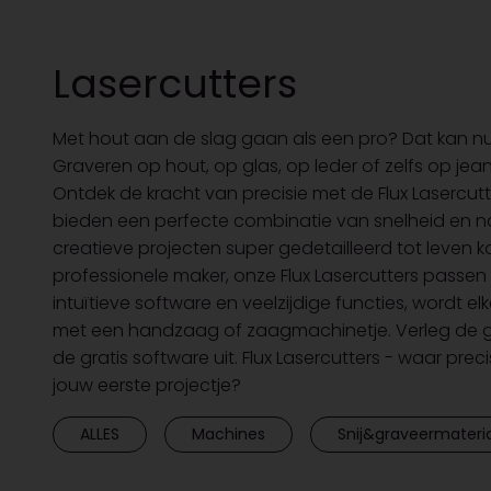
Lasercutters
Met hout aan de slag gaan als een pro? Dat kan nu v
Graveren op hout, op glas, op leder of zelfs op jea
Ontdek de kracht van precisie met de Flux Lasercutt
bieden een perfecte combinatie van snelheid en 
creatieve projecten super gedetailleerd tot leven 
professionele maker, onze Flux Lasercutters passe
intuïtieve software en veelzijdige functies, wordt
met een handzaag of zaagmachinetje. Verleg de gren
de gratis software uit. Flux Lasercutters - waar p
jouw eerste projectje?
ALLES
Machines
Snij&graveermateri