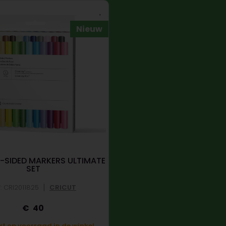
Nieuw
-SIDED MARKERS ULTIMATE
SET
|
: CRI2011825
CRICUT
40
t op voorraad in de winkel.