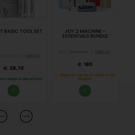
T BASIC TOOL SET
JOY 2 MACHINE -
ESSENTIALS BUNDLE
|
REF: CRI2012185
CRICUT
RE
|
RI2006695
CRICUT
180
28,70
Beperkt op voorraad in de
B
orraad in de winkel.
winkel.