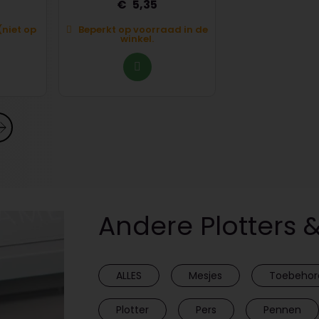
5,35
29,
(niet op
Beperkt op voorraad in de
Beperkt op voo
winkel.
winkel
Andere Plotters 
ALLES
Mesjes
Toebehor
Plotter
Pers
Pennen