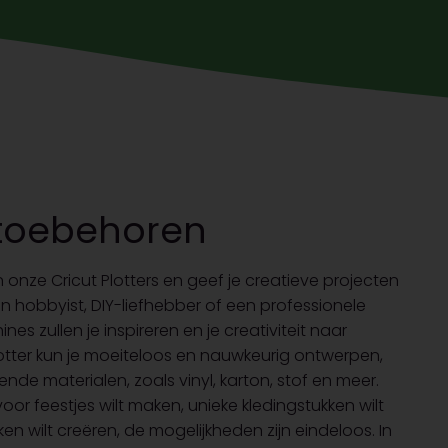
& toebehoren
onze Cricut Plotters en geef je creatieve projecten
een hobbyist, DIY-liefhebber of een professionele
s zullen je inspireren en je creativiteit naar
lotter kun je moeiteloos en nauwkeurig ontwerpen,
ende materialen, zoals vinyl, karton, stof en meer.
or feestjes wilt maken, unieke kledingstukken wilt
ilt creëren, de mogelijkheden zijn eindeloos. In