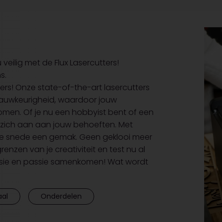
eilig met de Flux Lasercutters!
ns.
ers! Onze state-of-the-art lasercutters
nauwkeurigheid, waardoor jouw
komen. Of je nu een hobbyist bent of een
n zich aan aan jouw behoeften. Met
 elke snede een gemak. Geen geklooi meer
zen van je creativiteit en test nu al
recisie en passie samenkomen! Wat wordt
aal
Onderdelen