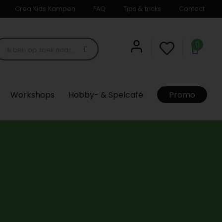
Crea Kids Kampen
FAQ
Tips & tricks
Contact
0
Workshops
Hobby- & Spelcafé
Promo