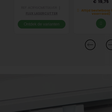
19,75
|
REF: ACRYLICMETSILVER
t op
Altijd bestelbaar 
FLUX LASERCUTTER
voorraad)
Ontdek de varianten