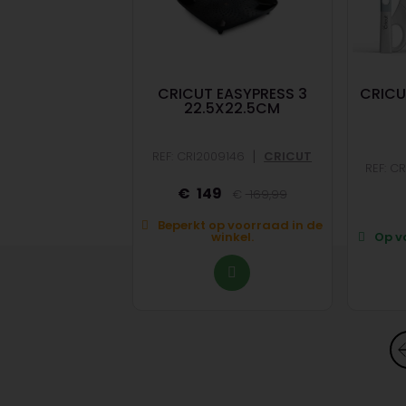
INFUSIBLE INK
CRICUT EASYPRESS 3
CRICU
 SHEETS 2-PACK
22.5X22.5CM
(TROPI
|
|
06783
CRICUT
REF: CRI2009146
CRICUT
REF: C
14,99
149
169,99
op voorraad in de
Beperkt op voorraad in de
winkel.
winkel.
Op vo