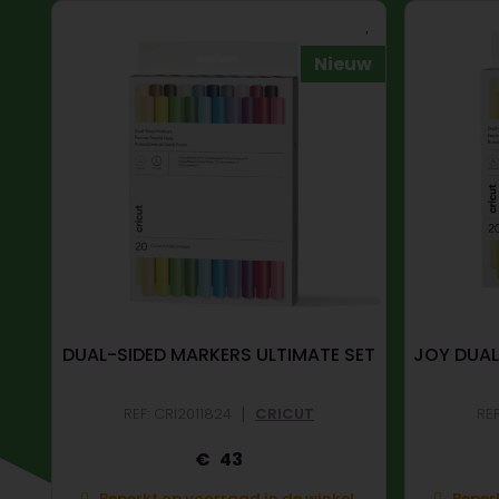
Nieuw
DUAL-SIDED MARKERS ULTIMATE SET
JOY DUAL
|
REF: CRI2011824
CRICUT
REF
43
Beperkt op voorraad in de winkel.
Beperk