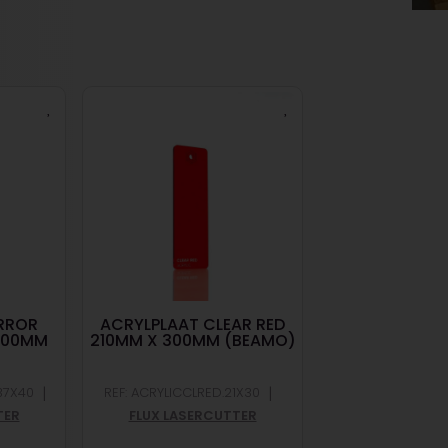
RROR
ACRYLPLAAT CLEAR RED
ACRYLIC METAL
400MM
210MM X 300MM (BEAMO)
375MM X 
)
(BEAMBOX
|
|
37X40
REF: ACRYLICCLRED.21X30
REF: ACRYLICMETLI
TER
FLUX LASERCUTTER
FLUX LASER