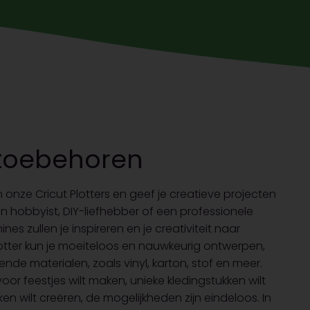
& toebehoren
onze Cricut Plotters en geef je creatieve projecten
een hobbyist, DIY-liefhebber of een professionele
s zullen je inspireren en je creativiteit naar
lotter kun je moeiteloos en nauwkeurig ontwerpen,
ende materialen, zoals vinyl, karton, stof en meer.
or feestjes wilt maken, unieke kledingstukken wilt
ilt creëren, de mogelijkheden zijn eindeloos. In