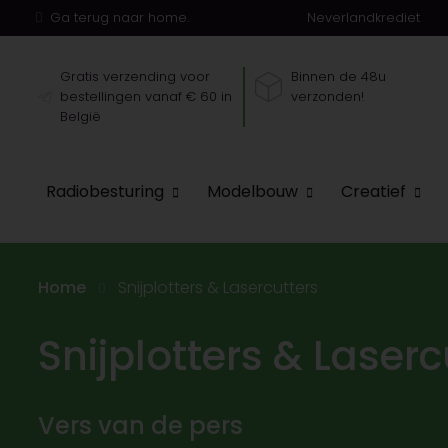
Ga terug naar home.
Neverlandkrediet
Gratis verzending voor
Binnen de 48u
bestellingen vanaf € 60 in
verzonden!
België
Radiobesturing
Modelbouw
Creatief
Home
Snijplotters & Lasercutters
Snijplotters & Laserc
Vers van de pers