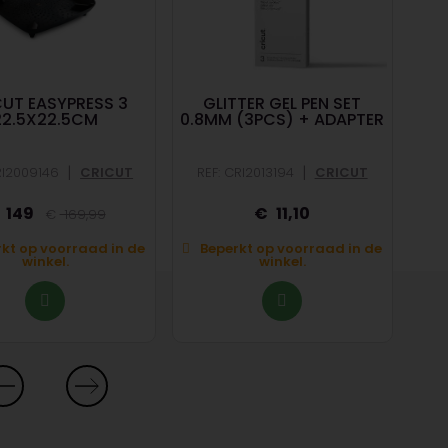
UT EASYPRESS 3
GLITTER GEL PEN SET
C
22.5X22.5CM
0.8MM (3PCS) + ADAPTER
|
|
RI2009146
CRICUT
REF: CRI2013194
CRICUT
RE
149
11,10
169,99
kt op voorraad in de
Beperkt op voorraad in de
winkel.
winkel.
O