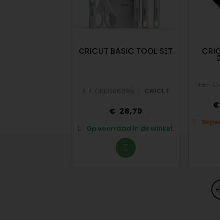
NT VERVANGEND
CRICUT BASIC TOOL SET
CRIC
S PAPIER
|
03535
CRICUT
REF: C
|
REF: CRI2006695
CRICUT
14,60
28,70
op voorraad in de
Beper
winkel.
Op voorraad in de winkel.