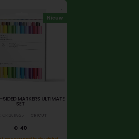
Nieuw
-SIDED MARKERS ULTIMATE
SET
|
: CRI2011825
CRICUT
40
t op voorraad in de winkel.