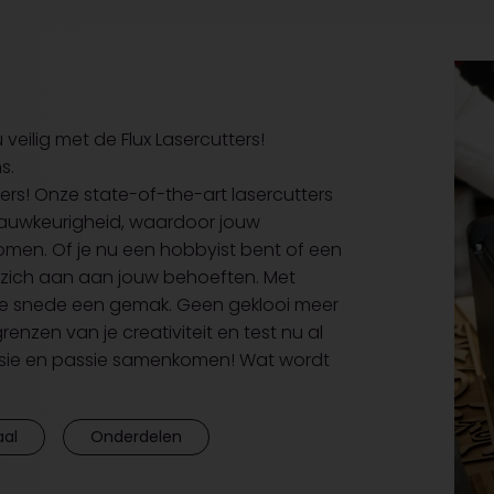
eilig met de Flux Lasercutters!
ns.
ers! Onze state-of-the-art lasercutters
nauwkeurigheid, waardoor jouw
komen. Of je nu een hobbyist bent of een
n zich aan aan jouw behoeften. Met
 elke snede een gemak. Geen geklooi meer
zen van je creativiteit en test nu al
recisie en passie samenkomen! Wat wordt
aal
Onderdelen