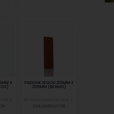
5MM X
PADOUK WOOD 210MM X
ACRYLPLAAT
BOX)
300MM (BEAMO)
GOLD 375MM
(BEAMB
|
|
37X40
REF: FLXPADOUKWOOD.21X30
REF: ACRYLICMIRG
TER
FLUX LASERCUTTER
FLUX LASER