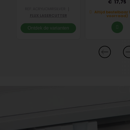
17,75
|
REF: ACRYLICMIRSILVER
t op
Altijd bestelbaar 
FLUX LASERCUTTER
voorraad)
Ontdek de varianten