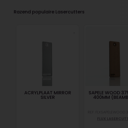
Razend populaire Lasercutters
M X
ACRYLPLAAT MIRROR
SAPELE WOOD 37
RO)
SILVER
400MM (BEAM
|
0
REF: FLXSAPELEWOOD.
FLUX LASERCUT