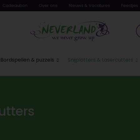
Cadeaubon
Over ons
Nieuws & Vacatures
Feestjes
Bordspellen & puzzels
Snijplotters & Lasercutters
utters