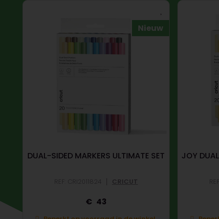
Nieuw
DUAL-SIDED MARKERS ULTIMATE SET
JOY DUAL
|
REF: CRI2011824
CRICUT
REF
43
Beperkt op voorraad in de winkel.
Beperk