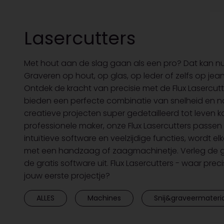
Lasercutters
Met hout aan de slag gaan als een pro? Dat kan nu v
Graveren op hout, op glas, op leder of zelfs op jea
Ontdek de kracht van precisie met de Flux Lasercutt
bieden een perfecte combinatie van snelheid en 
creatieve projecten super gedetailleerd tot leven 
professionele maker, onze Flux Lasercutters passe
intuïtieve software en veelzijdige functies, wordt
met een handzaag of zaagmachinetje. Verleg de gren
de gratis software uit. Flux Lasercutters - waar p
jouw eerste projectje?
ALLES
Machines
Snij&graveermateri