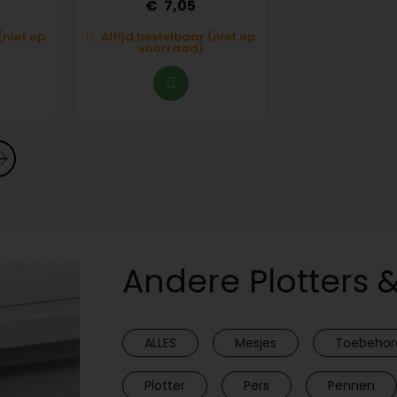
7,05
19,
(niet op
Altijd bestelbaar (niet op
Altijd bestelb
voorraad)
voorra
Andere Plotters 
ALLES
Mesjes
Toebehor
Plotter
Pers
Pennen