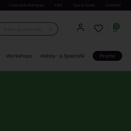
Crea Kids Kampen
FAQ
Tips & tricks
Contact
0
Workshops
Hobby- & Spelcafé
Promo