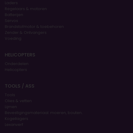
Laders
Regelaars & motoren
Batterijen
Servos
Brandstofmotor & toebehoren
Zender & Ontvangers
Voeding
HELICOPTERS
Onderdelen
Helicopters
TOOLS / ASS
Tools
Olies & vetten
Lijmen
Bevestigingsmateriaal: moeren, bouten..
Kogellagers
Lexanverf