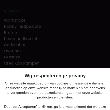
NAVIGATIE
Workshops
Hobby- & Spelcafé
Promo
Neverlandkrediet
Cadeaubon
Over ons
Feestjes
Crea Kids Kampen
FAQ
Tips & tricks
Wij respecteren je privacy
Contact
Onze website maakt gebruik van cookies om essentiële diensten
en functies op onze website mogelijk te maken en om gegevens
Nieuws & Vacatures
te verzamelen over hoe bezoekers omgaan met onze website,
producten en diensten.
Door op ‘Accepteren’ te klikken, ga je ermee akkoord dat we deze