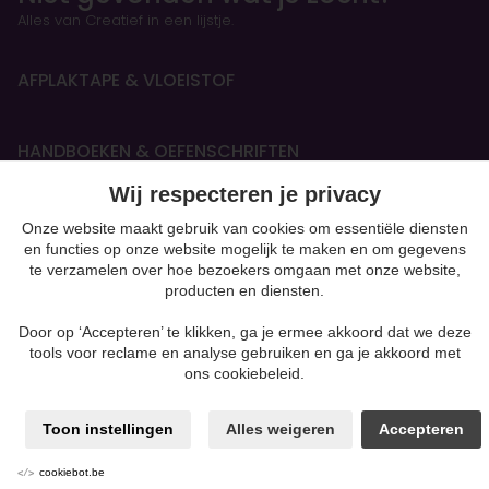
Alles van Creatief in een lijstje.
AFPLAKTAPE & VLOEISTOF
HANDBOEKEN & OEFENSCHRIFTEN
Figurines
Wij respecteren je privacy
Onze website maakt gebruik van cookies om essentiële diensten
BOETSEREN & GIETEN
en functies op onze website mogelijk te maken en om gegevens
te verzamelen over hoe bezoekers omgaan met onze website,
Beton
producten en diensten.
moulding
Gips
Door op ‘Accepteren’ te klikken, ga je ermee akkoord dat we deze
Klei-soorten
tools voor reclame en analyse gebruiken en ga je akkoord met
Silk Foam & Silk Clay
ons cookiebeleid.
Papiermaché
Kaarsen & Zeep maken
Powertex & andere mixed media
Toon instellingen
Alles weigeren
Accepteren
Producten voor Pouring
Polymeerklei zoals Fimo
cookiebot.be