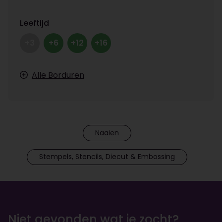
Leeftijd
+3
+6
+12
+16
Alle Borduren
Naaien
Stempels, Stencils, Diecut & Embossing
Niet gevonden wat je zocht?