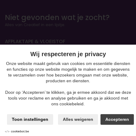
Niet gevonden wat je zocht?
Alles van Creatief in een lijstje.
AFPLAKTAPE & VLOEISTOF
Wij respecteren je privacy
HANDBOEKEN & OEFENSCHRIFTEN
Onze website maakt gebruik van cookies om essentiële diensten
en functies op onze website mogelijk te maken en om gegevens
Figurines
te verzamelen over hoe bezoekers omgaan met onze website,
producten en diensten.
BOETSEREN & GIETEN
Door op ‘Accepteren’ te klikken, ga je ermee akkoord dat we deze
Klei-soorten
tools voor reclame en analyse gebruiken en ga je akkoord met
Silk Foam & Silk Clay
ons cookiebeleid.
Papiermaché
Kaarsen & Zeep maken
Toon instellingen
Alles weigeren
Accepteren
Beton
moulding
Gips
cookiebot.be