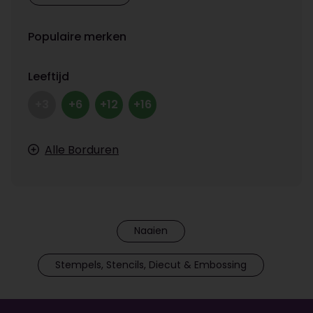
Populaire merken
Leeftijd
+3
+6
+12
+16
Alle Borduren
Naaien
Stempels, Stencils, Diecut & Embossing