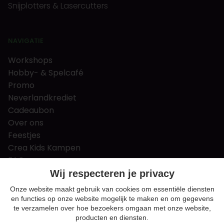
Snijplotters & Lasercutters
NAVIGATIE
Workshops
Hobby- & Spelcafé
Promo
Neverlandkrediet
Cadeaubon
Over ons
Feestjes
Crea Kids Kampen
FAQ
Tips & tricks
Wij respecteren je privacy
Contact
Onze website maakt gebruik van cookies om essentiële diensten
en functies op onze website mogelijk te maken en om gegevens
Nieuws & Vacatures
te verzamelen over hoe bezoekers omgaan met onze website,
producten en diensten.