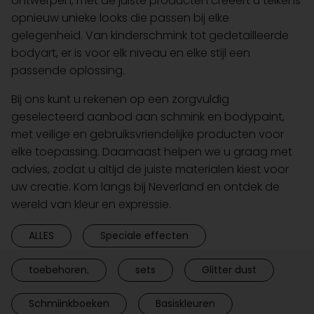
ontwerpen, met de juiste producten creëert u telkens
opnieuw unieke looks die passen bij elke
gelegenheid. Van kinderschmink tot gedetailleerde
bodyart, er is voor elk niveau en elke stijl een
passende oplossing.
Bij ons kunt u rekenen op een zorgvuldig
geselecteerd aanbod aan schmink en bodypaint,
met veilige en gebruiksvriendelijke producten voor
elke toepassing. Daarnaast helpen we u graag met
advies, zodat u altijd de juiste materialen kiest voor
uw creatie. Kom langs bij Neverland en ontdek de
wereld van kleur en expressie.
ALLES
Speciale effecten
toebehoren.
sets
Glitter dust
Schmiinkboeken
Basiskleuren