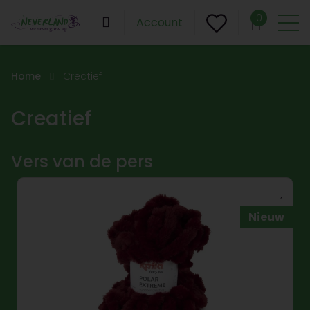
0
Account
Home
Creatief
Creatief
Vers van de pers
Nieuw