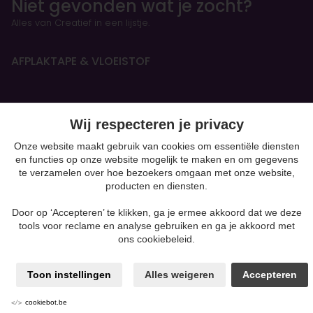
Niet gevonden wat je zocht?
Alles van Creatief in een lijstje.
AFPLAKTAPE & VLOEISTOF
HANDBOEKEN & OEFENSCHRIFTEN
Wij respecteren je privacy
Figurines
Onze website maakt gebruik van cookies om essentiële diensten
en functies op onze website mogelijk te maken en om gegevens
BOETSEREN & GIETEN
te verzamelen over hoe bezoekers omgaan met onze website,
producten en diensten.
Papiermaché
Kaarsen & Zeep maken
Door op ‘Accepteren’ te klikken, ga je ermee akkoord dat we deze
Beton
tools voor reclame en analyse gebruiken en ga je akkoord met
moulding
ons cookiebeleid.
Gips
Klei-soorten
Silk Foam & Silk Clay
Toon instellingen
Alles weigeren
Accepteren
Powertex & andere mixed media
Producten voor Pouring
cookiebot.be
Polymeerklei zoals Fimo