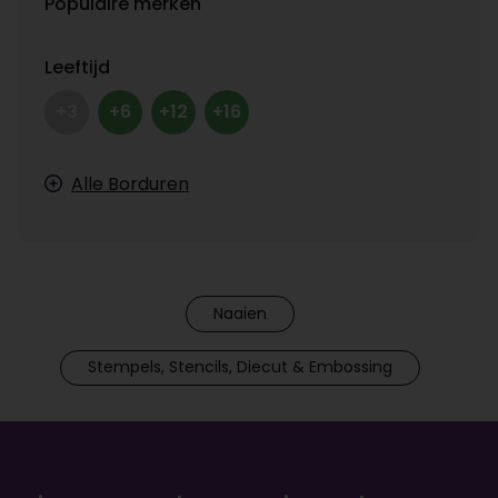
Populaire merken
Leeftijd
+3
+6
+12
+16
Alle Borduren
Naaien
Stempels, Stencils, Diecut & Embossing