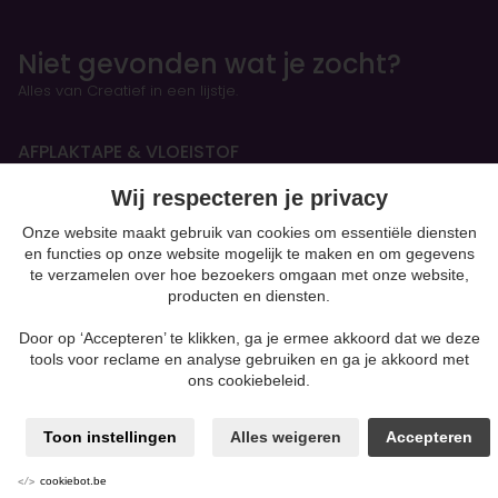
Niet gevonden wat je zocht?
Alles van Creatief in een lijstje.
AFPLAKTAPE & VLOEISTOF
Wij respecteren je privacy
HANDBOEKEN & OEFENSCHRIFTEN
Onze website maakt gebruik van cookies om essentiële diensten
en functies op onze website mogelijk te maken en om gegevens
Figurines
te verzamelen over hoe bezoekers omgaan met onze website,
producten en diensten.
BOETSEREN & GIETEN
Door op ‘Accepteren’ te klikken, ga je ermee akkoord dat we deze
Klei-soorten
tools voor reclame en analyse gebruiken en ga je akkoord met
Silk Foam & Silk Clay
ons cookiebeleid.
Papiermaché
Kaarsen & Zeep maken
Toon instellingen
Alles weigeren
Accepteren
Beton
moulding
Gips
cookiebot.be