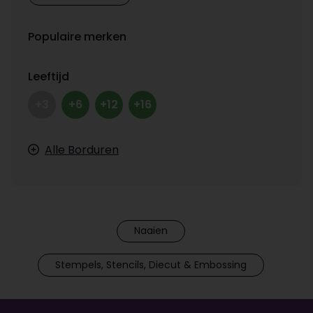
Populaire merken
Leeftijd
+3
+6
+12
+16
Alle Borduren
Naaien
Stempels, Stencils, Diecut & Embossing