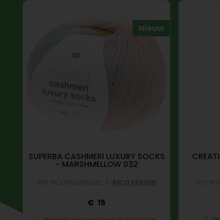
uw
Nieuw
E
SUPERBA CASHMERI LUXURY SOCKS
CREATI
- MARSHMELLOW 032
|
REF: RICD383306032
RICO DESIGN
REF: R
15
.
Beperkt op voorraad in de winkel.
Op