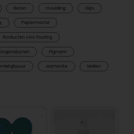
Beton
moulding
Gips
y
Papiermaché
Producten voor Pouring
icaproducten
Pigment
amiekglazuur
Jesmonite
Mallen