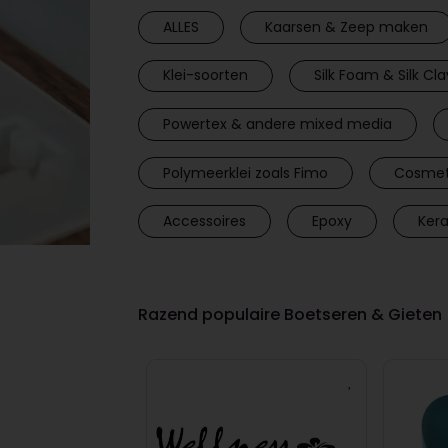
ALLES
Kaarsen & Zeep maken
Klei-soorten
Silk Foam & Silk Cla
Powertex & andere mixed media
Polymeerklei zoals Fimo
Cosmet
Accessoires
Epoxy
Ker
Razend populaire Boetseren & Gieten