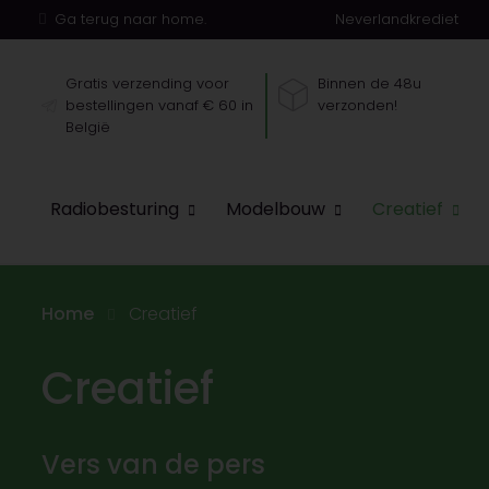
Ga terug naar home.
Neverlandkrediet
Gratis verzending voor
Binnen de 48u
bestellingen vanaf € 60 in
verzonden!
België
Radiobesturing
Modelbouw
Creatief
Home
Creatief
Creatief
Vers van de pers