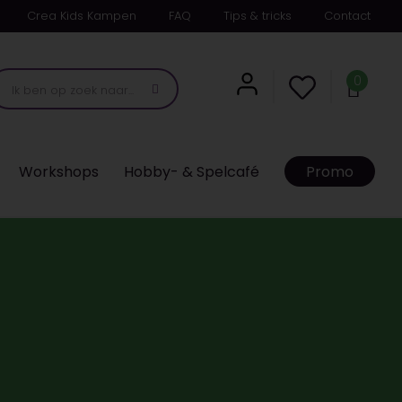
Crea Kids Kampen
FAQ
Tips & tricks
Contact
0
Workshops
Hobby- & Spelcafé
Promo