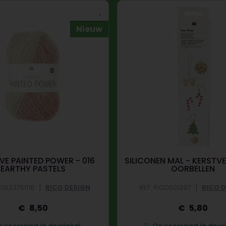
Nieuw
VE PAINTED POWER - 016
SILICONEN MAL - KERSTV
EARTHY PASTELS
OORBELLEN
|
|
IC383375016
RICO DESIGN
REF: RICD501397
RICO 
8,50
5,80
 voorraad in de winkel.
Op voorraad in de wi