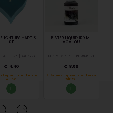
ELICHTJES HART 3
BISTER LIQUID 100 ML
F
ST
ACAJOU
|
|
LX69732082
GLOREX
REF: POW0454
POWERTEX
RE
4,40
8,50
kt op voorraad in de
Beperkt op voorraad in de
winkel.
winkel.
O