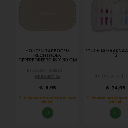
NGE
HOUTEN TASBODEM
ETUI + 14 HAAKNAA
RECHTHOEK
12
GEPERFOREERD 18 X 30 CM
|
REF: DEB674591830
|
REF: KTA7566A
K
DE BONDT BV
8,95
74,95
Beperkt op voorraad in de
Beperkt op voorra
kel.
winkel.
winkel.