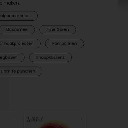
te maken.
olgaren per bol
Macramee
Fijne Garen
or haakprojecten
Pomponnen
rgboxen
Knoopkussens
ls om te punchen