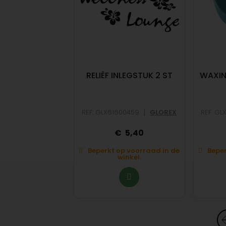
TEARINE 1000G
RELIËF INLEGSTUK 2 ST
WAXIN
|
|
86018
GLOREX
REF: GLX61600459
GLOREX
REF: G
14
5,40
op voorraad in de
Beperkt op voorraad in de
Beper
winkel.
winkel.