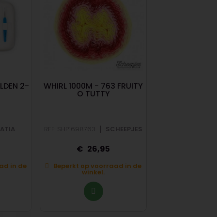
LDEN 2-
WHIRL 1000M - 763 FRUITY
MERINO ARAN 
O TUTTY
|
ATIA
REF: SHP1698763
SCHEEPJES
REF: KTA81601
26,95
6,
ad in de
Beperkt op voorraad in de
winkel.
Op voorraad in