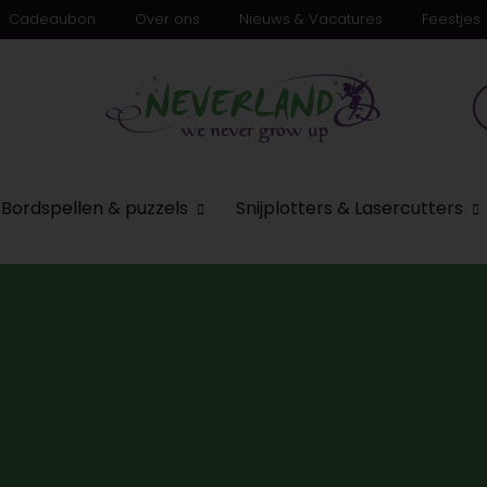
Cadeaubon
Over ons
Nieuws & Vacatures
Feestjes
Bordspellen & puzzels
Snijplotters & Lasercutters