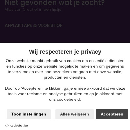
Niet gevonden wat je zocht?
Alles van Creatief in een lijstje.
AFPLAKTAPE & VLOEISTOF
HANDBOEKEN & OEFENSCHRIFTEN
Wij respecteren je privacy
Figurines
Onze website maakt gebruik van cookies om essentiële diensten
en functies op onze website mogelijk te maken en om gegevens
BOETSEREN & GIETEN
te verzamelen over hoe bezoekers omgaan met onze website,
producten en diensten.
Beton
moulding
Door op ‘Accepteren’ te klikken, ga je ermee akkoord dat we deze
Gips
tools voor reclame en analyse gebruiken en ga je akkoord met
Klei-soorten
ons cookiebeleid.
Silk Foam & Silk Clay
Papiermaché
Kaarsen & Zeep maken
Toon instellingen
Alles weigeren
Accepteren
Powertex & andere mixed media
Producten voor Pouring
cookiebot.be
Polymeerklei zoals Fimo