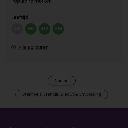
Populaire merken
Leeftijd
+3
+6
+12
+16
Alle Borduren
Naaien
Stempels, Stencils, Diecut & Embossing