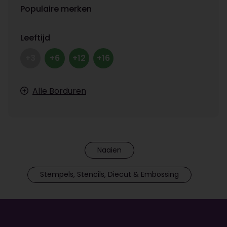
Populaire merken
Leeftijd
+3
+6
+12
+16
Alle Borduren
Naaien
Stempels, Stencils, Diecut & Embossing