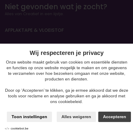
Niet gevonden wat je zocht?
Alles van Creatief in een lijstje.
AFPLAKTAPE & VLOEISTOF
HANDBOEKEN & OEFENSCHRIFTEN
Wij respecteren je privacy
Figurines
Onze website maakt gebruik van cookies om essentiële diensten
en functies op onze website mogelijk te maken en om gegevens
te verzamelen over hoe bezoekers omgaan met onze website,
BOETSEREN & GIETEN
producten en diensten.
Kaarsen & Zeep maken
Beton
Door op ‘Accepteren’ te klikken, ga je ermee akkoord dat we deze
moulding
tools voor reclame en analyse gebruiken en ga je akkoord met
Gips
ons cookiebeleid.
Klei-soorten
Silk Foam & Silk Clay
Toon instellingen
Alles weigeren
Accepteren
Papiermaché
Powertex & andere mixed media
cookiebot.be
Producten voor Pouring