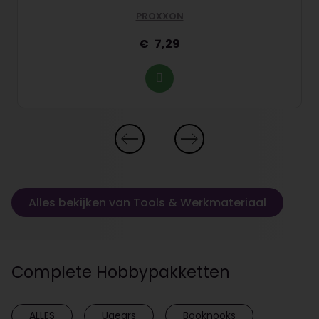
PROXXON
7,29
Alles bekijken van Tools & Werkmateriaal
Complete Hobbypakketten
ALLES
Ugears
Booknooks