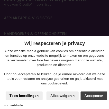
Alles van Creatief in een lijstje.
AFPLAKTAPE & VLOEISTOF
HANDBOEKEN & OEFENSCHRIFTEN
Figurines
Wij respecteren je privacy
Onze website maakt gebruik van cookies om essentiële diensten
BOETSEREN & GIETEN
en functies op onze website mogelijk te maken en om gegevens
te verzamelen over hoe bezoekers omgaan met onze website,
Kaarsen & Zeep maken
producten en diensten.
Beton
moulding
Door op ‘Accepteren’ te klikken, ga je ermee akkoord dat we deze
Gips
tools voor reclame en analyse gebruiken en ga je akkoord met
Klei-soorten
ons cookiebeleid.
Silk Foam & Silk Clay
Papiermaché
Powertex & andere mixed media
Toon instellingen
Alles weigeren
Accepteren
Producten voor Pouring
Polymeerklei zoals Fimo
cookiebot.be