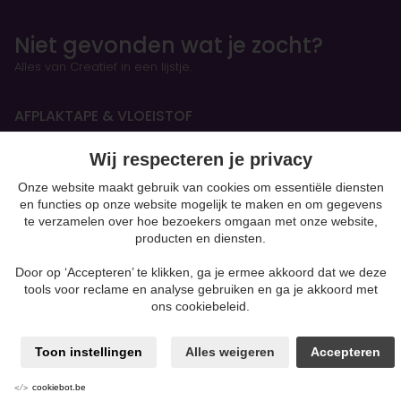
Niet gevonden wat je zocht?
Alles van Creatief in een lijstje.
AFPLAKTAPE & VLOEISTOF
Wij respecteren je privacy
HANDBOEKEN & OEFENSCHRIFTEN
Onze website maakt gebruik van cookies om essentiële diensten
Figurines
en functies op onze website mogelijk te maken en om gegevens
te verzamelen over hoe bezoekers omgaan met onze website,
producten en diensten.
BOETSEREN & GIETEN
Door op ‘Accepteren’ te klikken, ga je ermee akkoord dat we deze
Beton
tools voor reclame en analyse gebruiken en ga je akkoord met
moulding
ons cookiebeleid.
Gips
Klei-soorten
Silk Foam & Silk Clay
Toon instellingen
Alles weigeren
Accepteren
Papiermaché
Kaarsen & Zeep maken
cookiebot.be