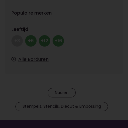
Populaire merken
Leeftijd
+3
+6
+12
+16
Alle Borduren
Naaien
Stempels, Stencils, Diecut & Embossing