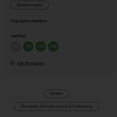
Borduurringen
Populaire merken
Leeftijd
+3
+6
+12
+16
Alle Borduren
Naaien
Stempels, Stencils, Diecut & Embossing