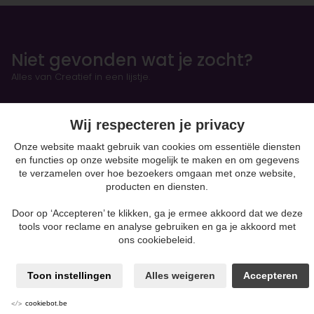
Niet gevonden wat je zocht?
Alles van Creatief in een lijstje.
AFPLAKTAPE & VLOEISTOF
Wij respecteren je privacy
Onze website maakt gebruik van cookies om essentiële diensten
HANDBOEKEN & OEFENSCHRIFTEN
en functies op onze website mogelijk te maken en om gegevens
te verzamelen over hoe bezoekers omgaan met onze website,
Figurines
producten en diensten.
Door op ‘Accepteren’ te klikken, ga je ermee akkoord dat we deze
BOETSEREN & GIETEN
tools voor reclame en analyse gebruiken en ga je akkoord met
ons cookiebeleid.
Klei-soorten
Silk Foam & Silk Clay
Papiermaché
Toon instellingen
Alles weigeren
Accepteren
Kaarsen & Zeep maken
Beton
cookiebot.be
moulding